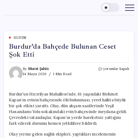
Skip
to
content
EĞITIM
Burdur’da Bahçede Bulunan Ceset
Şok Etti
Burdur’da
By
Murat Şahin
yorumlar kapalı
Bahçede
14 Mayıs 2026
1 Min Read
Bulunan
Ceset
Şok
Burdur’un Hızırilyas Mahallesi’nde, 61 yaşındaki Mehmet
Etti
Kapan’ın evinin bahçesinde ölü bulunması, yerel halkta büyük
için
bir şok etkisi yarattı. Olay, dün akşam saatlerinde Yeşil
Hasandamı Yolu sokakındaki evin bahçesinde meydana geldi.
Çevredeki vatandaşlar, Kapan’ın yerde hareketsiz yattığını
fark ederek durumu hemen yetkililere bildirdi.
Olay yerine gelen sağlık ekipleri, yaptıkları incelemenin