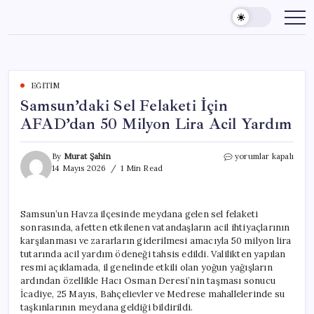
Skip
to
content
EĞITIM
Samsun’daki Sel Felaketi İçin
AFAD’dan 50 Milyon Lira Acil Yardım
Samsun’daki
By
Murat Şahin
yorumlar kapalı
Sel
14 Mayıs 2026
1 Min Read
Felaketi
İçin
AFAD’dan
Samsun’un Havza ilçesinde meydana gelen sel felaketi
50
sonrasında, afetten etkilenen vatandaşların acil ihtiyaçlarının
Milyon
Lira
karşılanması ve zararların giderilmesi amacıyla 50 milyon lira
Acil
tutarında acil yardım ödeneği tahsis edildi. Valilikten yapılan
Yardım
resmi açıklamada, il genelinde etkili olan yoğun yağışların
için
ardından özellikle Hacı Osman Deresi’nin taşması sonucu
İcadiye, 25 Mayıs, Bahçelievler ve Medrese mahallelerinde su
taşkınlarının meydana geldiği bildirildi.