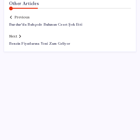
Other Articles
Previous
Burdur’da Bahçede Bulunan Ceset Şok Etti
Next
Benzin Fiyatlarına Yeni Zam Geliyor
SON YAZILAR
Copilot için radikal karar: Microsoft logoyu
değiştiriyor!