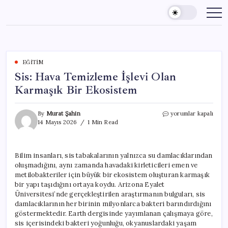
Skip
to
content
EĞITIM
Sis: Hava Temizleme İşlevi Olan
Karmaşık Bir Ekosistem
Sis:
By
Murat Şahin
yorumlar kapalı
Hava
14 Mayıs 2026
1 Min Read
Temizleme
İşlevi
Olan
Bilim insanları, sis tabakalarının yalnızca su damlacıklarından
Karmaşık
oluşmadığını, aynı zamanda havadaki kirleticileri emen ve
Bir
Ekosistem
metilobakteriler için büyük bir ekosistem oluşturan karmaşık
için
bir yapı taşıdığını ortaya koydu. Arizona Eyalet
Üniversitesi’nde gerçekleştirilen araştırmanın bulguları, sis
damlacıklarının her birinin milyonlarca bakteri barındırdığını
göstermektedir. Earth dergisinde yayımlanan çalışmaya göre,
sis içerisindeki bakteri yoğunluğu, okyanuslardaki yaşam