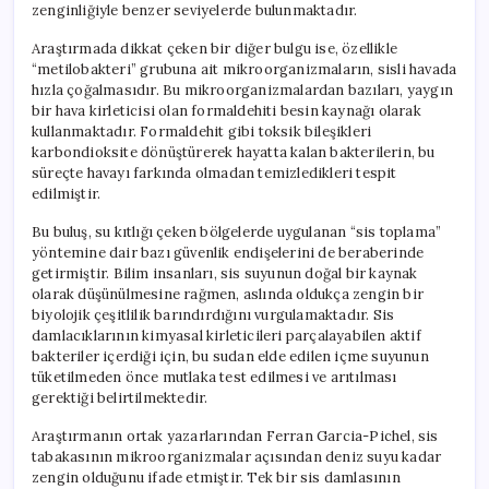
zenginliğiyle benzer seviyelerde bulunmaktadır.
Araştırmada dikkat çeken bir diğer bulgu ise, özellikle
“metilobakteri” grubuna ait mikroorganizmaların, sisli havada
hızla çoğalmasıdır. Bu mikroorganizmalardan bazıları, yaygın
bir hava kirleticisi olan formaldehiti besin kaynağı olarak
kullanmaktadır. Formaldehit gibi toksik bileşikleri
karbondioksite dönüştürerek hayatta kalan bakterilerin, bu
süreçte havayı farkında olmadan temizledikleri tespit
edilmiştir.
Bu buluş, su kıtlığı çeken bölgelerde uygulanan “sis toplama”
yöntemine dair bazı güvenlik endişelerini de beraberinde
getirmiştir. Bilim insanları, sis suyunun doğal bir kaynak
olarak düşünülmesine rağmen, aslında oldukça zengin bir
biyolojik çeşitlilik barındırdığını vurgulamaktadır. Sis
damlacıklarının kimyasal kirleticileri parçalayabilen aktif
bakteriler içerdiği için, bu sudan elde edilen içme suyunun
tüketilmeden önce mutlaka test edilmesi ve arıtılması
gerektiği belirtilmektedir.
Araştırmanın ortak yazarlarından Ferran Garcia-Pichel, sis
tabakasının mikroorganizmalar açısından deniz suyu kadar
zengin olduğunu ifade etmiştir. Tek bir sis damlasının