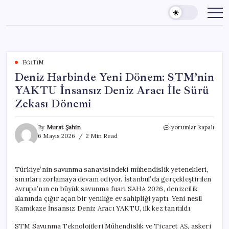
Skip
to
content
EĞITIM
Deniz Harbinde Yeni Dönem: STM’nin
YAKTU İnsansız Deniz Aracı İle Sürü
Zekası Dönemi
Deniz
By
Murat Şahin
yorumlar kapalı
Harbinde
6 Mayıs 2026
2 Min Read
Yeni
Dönem:
STM’nin
Türkiye’nin savunma sanayisindeki mühendislik yetenekleri,
YAKTU
sınırları zorlamaya devam ediyor. İstanbul’da gerçekleştirilen
İnsansız
Deniz
Avrupa’nın en büyük savunma fuarı SAHA 2026, denizcilik
Aracı
alanında çığır açan bir yeniliğe ev sahipliği yaptı. Yeni nesil
İle
Kamikaze İnsansız Deniz Aracı YAKTU, ilk kez tanıtıldı.
Sürü
Zekası
STM Savunma Teknolojileri Mühendislik ve Ticaret AŞ, askeri