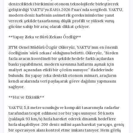
Dönemi
denizcilikteki birikimini otonom teknolojilerle birleştirerek
için
geliştirdiği YAKTU’yu SAHA 2026 Fuarı’nda sergiledi. YAKTU,
modern deniz harbinin asimetrik gereksinimlerine yanıt
verecek şekilde tasarlanmış düşük profilli ve yüksek vuruş
gücüne sahip bir araç olarak dikkat çekiyor.
**Yapay Zeka ve Sürü Zekası Özelliği**
STM Genel Müdürü Özgür Güleryüz, YAKTU’nun en önemli
özelliğinin ‘sürü zekası’ olduğunu belirtti. Güleryüz, “Birden
fazla aracın koordineli bir şekilde hedefe farklı açılardan
baskı yapabilmesi, modern savunma hatlarını aşmak için
maliyet açısından etkili bir çözüm sunuyor.” ifadelerinde
bulundu. Bu yapay zeka destekli otonom mimari, araçların
kendi aralarında veri paylaşarak görev dağılımı yapmasını
sağlıyor.
**Hız ve Etkinlik**
YAKTU, 5,8 metre uzunluğu ve kompakt tasarımıyla radarlar
tarafından tespit edilmesi zor bir yapı sunuyor. 50 knots
(yaklaşık 93 km/s) hızla hareket ederek dinamik hedeflere
hızla ulaşabiliyor. 200 deniz milini aşan harekat yarıçapı, geniş
bir operasyon alanı kontrol etme imkanı tanıyor. Hem görüş