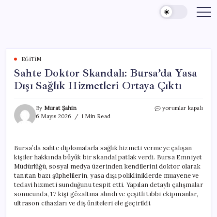
Skip
to
content
EĞITIM
Sahte Doktor Skandalı: Bursa’da Yasa
Dışı Sağlık Hizmetleri Ortaya Çıktı
Sahte
By
Murat Şahin
yorumlar kapalı
Doktor
6 Mayıs 2026
1 Min Read
Skandalı:
Bursa’da
Yasa
Bursa’da sahte diplomalarla sağlık hizmeti vermeye çalışan
Dışı
kişiler hakkında büyük bir skandal patlak verdi. Bursa Emniyet
Sağlık
Hizmetleri
Müdürlüğü, sosyal medya üzerinden kendilerini doktor olarak
Ortaya
tanıtan bazı şüphelilerin, yasa dışı polikliniklerde muayene ve
Çıktı
tedavi hizmeti sunduğunu tespit etti. Yapılan detaylı çalışmalar
için
sonucunda, 17 kişi gözaltına alındı ve çeşitli tıbbi ekipmanlar,
ultrason cihazları ve diş üniteleri ele geçirildi.