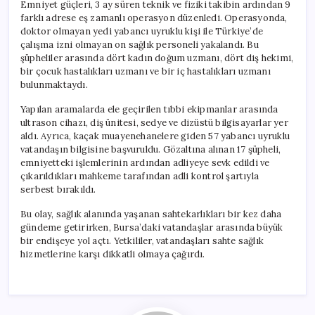
Emniyet güçleri, 3 ay süren teknik ve fiziki takibin ardından 9
farklı adrese eş zamanlı operasyon düzenledi. Operasyonda,
doktor olmayan yedi yabancı uyruklu kişi ile Türkiye’de
çalışma izni olmayan on sağlık personeli yakalandı. Bu
şüpheliler arasında dört kadın doğum uzmanı, dört diş hekimi,
bir çocuk hastalıkları uzmanı ve bir iç hastalıkları uzmanı
bulunmaktaydı.
Yapılan aramalarda ele geçirilen tıbbi ekipmanlar arasında
ultrason cihazı, diş ünitesi, sedye ve dizüstü bilgisayarlar yer
aldı. Ayrıca, kaçak muayenehanelere giden 57 yabancı uyruklu
vatandaşın bilgisine başvuruldu. Gözaltına alınan 17 şüpheli,
emniyetteki işlemlerinin ardından adliyeye sevk edildi ve
çıkarıldıkları mahkeme tarafından adli kontrol şartıyla
serbest bırakıldı.
Bu olay, sağlık alanında yaşanan sahtekarlıkları bir kez daha
gündeme getirirken, Bursa’daki vatandaşlar arasında büyük
bir endişeye yol açtı. Yetkililer, vatandaşları sahte sağlık
hizmetlerine karşı dikkatli olmaya çağırdı.