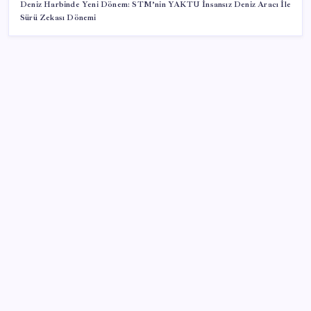
Deniz Harbinde Yeni Dönem: STM’nin YAKTU İnsansız Deniz Aracı İle
Sürü Zekası Dönemi
SON YAZILAR
Copilot için radikal karar: Microsoft logoyu
değiştiriyor!
Android 17 bazı Galaxy modelleri için veda
güncellemesi olacak
TL mevduat faizi Mart’tan bu yana en düşük seviyede
Son dakika… Kuşadası Belediyesi’ne üçüncü dalga