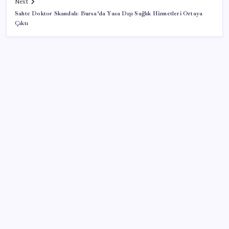
Next
Sahte Doktor Skandalı: Bursa’da Yasa Dışı Sağlık Hizmetleri Ortaya
Çıktı
SON YAZILAR
Tutuklanan Erdal Beşikçioğlu açığa almıştı: ‘Etkin
pişmanlık’ ifadesi verip şikayetçi olduğu ortaya çıktı!
Tecno 0mm Çerçevesiz Konsept Telefonunu
Tanıtmaya Hazırlanıyor
Edirne’de balya bağlamak 4 gün süreyle yasaklandı
ABD ekonomisinde soğuma sinyalleri: Tüketici frene