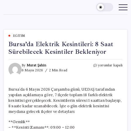
Skip
to
content
EĞITIM
Bursa’da Elektrik Kesintileri: 8 Saat
Sürebilecek Kesintiler Bekleniyor
Bursa’da
By
Murat Şahin
yorumlar kapalı
Elektrik
6 Mayıs 2026
2 Min Read
Kesintileri:
8
Saat
Bursa’da 6 Mayıs 2026 Çarşamba günü, UEDAŞ tarafından
Sürebilecek
yapılan açıklamaya göre, 7 ilçede toplam 18 farklı elektrik
Kesintiler
Bekleniyor
kesintisi gerçekleşecek. Kesintilerin süresi 1 saattan başlayıp,
için
8 saate kadar uzanabilecek. İşte o gün elektrik kesintisi
meydana gelecek ilçeler ve detayları:
**Gemlik**
– **Kesinti Zamanı**: 09:00 – 12:00