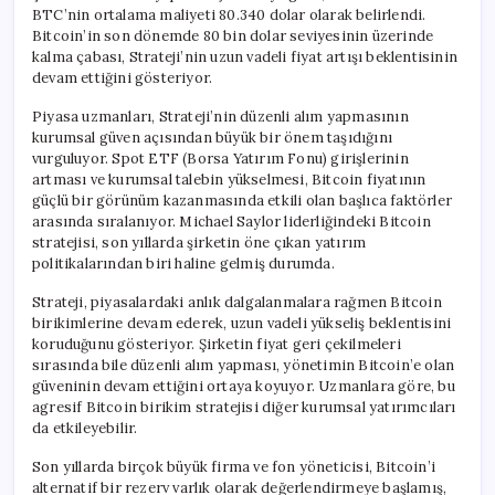
BTC’nin ortalama maliyeti 80.340 dolar olarak belirlendi.
Bitcoin’in son dönemde 80 bin dolar seviyesinin üzerinde
kalma çabası, Strateji’nin uzun vadeli fiyat artışı beklentisinin
devam ettiğini gösteriyor.
Piyasa uzmanları, Strateji’nin düzenli alım yapmasının
kurumsal güven açısından büyük bir önem taşıdığını
vurguluyor. Spot ETF (Borsa Yatırım Fonu) girişlerinin
artması ve kurumsal talebin yükselmesi, Bitcoin fiyatının
güçlü bir görünüm kazanmasında etkili olan başlıca faktörler
arasında sıralanıyor. Michael Saylor liderliğindeki Bitcoin
stratejisi, son yıllarda şirketin öne çıkan yatırım
politikalarından biri haline gelmiş durumda.
Strateji, piyasalardaki anlık dalgalanmalara rağmen Bitcoin
birikimlerine devam ederek, uzun vadeli yükseliş beklentisini
koruduğunu gösteriyor. Şirketin fiyat geri çekilmeleri
sırasında bile düzenli alım yapması, yönetimin Bitcoin’e olan
güveninin devam ettiğini ortaya koyuyor. Uzmanlara göre, bu
agresif Bitcoin birikim stratejisi diğer kurumsal yatırımcıları
da etkileyebilir.
Son yıllarda birçok büyük firma ve fon yöneticisi, Bitcoin’i
alternatif bir rezerv varlık olarak değerlendirmeye başlamış,