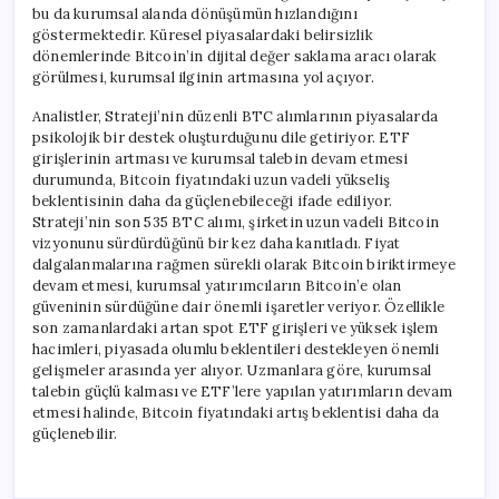
bu da kurumsal alanda dönüşümün hızlandığını
göstermektedir. Küresel piyasalardaki belirsizlik
dönemlerinde Bitcoin’in dijital değer saklama aracı olarak
görülmesi, kurumsal ilginin artmasına yol açıyor.
Analistler, Strateji’nin düzenli BTC alımlarının piyasalarda
psikolojik bir destek oluşturduğunu dile getiriyor. ETF
girişlerinin artması ve kurumsal talebin devam etmesi
durumunda, Bitcoin fiyatındaki uzun vadeli yükseliş
beklentisinin daha da güçlenebileceği ifade ediliyor.
Strateji’nin son 535 BTC alımı, şirketin uzun vadeli Bitcoin
vizyonunu sürdürdüğünü bir kez daha kanıtladı. Fiyat
dalgalanmalarına rağmen sürekli olarak Bitcoin biriktirmeye
devam etmesi, kurumsal yatırımcıların Bitcoin’e olan
güveninin sürdüğüne dair önemli işaretler veriyor. Özellikle
son zamanlardaki artan spot ETF girişleri ve yüksek işlem
hacimleri, piyasada olumlu beklentileri destekleyen önemli
gelişmeler arasında yer alıyor. Uzmanlara göre, kurumsal
talebin güçlü kalması ve ETF’lere yapılan yatırımların devam
etmesi halinde, Bitcoin fiyatındaki artış beklentisi daha da
güçlenebilir.