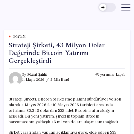
Skip
to
content
EĞITIM
Strateji Şirketi, 43 Milyon Dolar
Değerinde Bitcoin Yatırımı
Gerçekleştirdi
Strateji
By
Murat Şahin
yorumlar kapalı
Şirketi,
11 Mayıs 2026
2 Min Read
43
Milyon
Dolar
Strateji Şirketi, Bitcoin biriktirme planını sürdürüyor ve son
Değerinde
olarak 4 Mayıs 2026 ile 10 Mayıs 2026 tarihleri arasında
Bitcoin
Yatırımı
ortalama 80.340 dolardan 535 adet Bitcoin satın aldığını
Gerçekleştirdi
açıkladı. Bu yeni yatırım, şirketin toplam Bitcoin
için
harcamasının yaklaşık 43 milyon dolara ulaşmasını sağladı.
Şirket tarafından yapılan açıklamaya göre, elde edilen 535