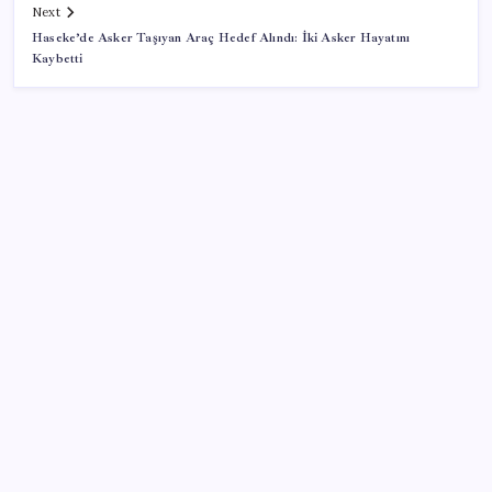
Next
Haseke’de Asker Taşıyan Araç Hedef Alındı: İki Asker Hayatını
Kaybetti
SON YAZILAR
Tutuklanan Erdal Beşikçioğlu açığa almıştı: ‘Etkin
pişmanlık’ ifadesi verip şikayetçi olduğu ortaya çıktı!
Tecno 0mm Çerçevesiz Konsept Telefonunu
Tanıtmaya Hazırlanıyor
Edirne’de balya bağlamak 4 gün süreyle yasaklandı