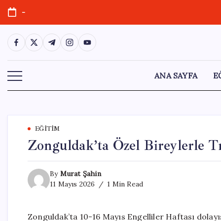
Skip
-
to
content
https://www.facebook.com/
https://twitter.com/
https://t.me/
https://www.instagram.com/
https://youtube.com/
ANA SAYFA
E
EĞITIM
Zonguldak’ta Özel Bireylerle Tr
By
Murat Şahin
11 Mayıs 2026
1 Min Read
Zonguldak’ta 10-16 Mayıs Engelliler Haftası dolayı