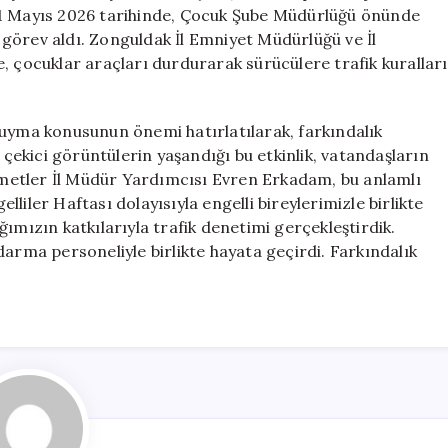
Etkinliği
i. 11 Mayıs 2026 tarihinde, Çocuk Şube Müdürlüğü önünde
için
k görev aldı. Zonguldak İl Emniyet Müdürlüğü ve İl
, çocuklar araçları durdurarak sürücülere trafik kuralları
 uyma konusunun önemi hatırlatılarak, farkındalık
 çekici görüntülerin yaşandığı bu etkinlik, vatandaşların
izmetler İl Müdür Yardımcısı Evren Erkadam, bu anlamlı
elliler Haftası dolayısıyla engelli bireylerimizle birlikte
ızın katkılarıyla trafik denetimi gerçekleştirdik.
darma personeliyle birlikte hayata geçirdi. Farkındalık