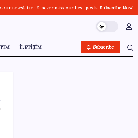
o our newsletter & never miss our best posts.
Subscribe Now!
TIM
İLETİŞİM
Subscribe
ı
SON YAZILAR
TL mevduat faizi Mart’tan bu yana en düşük
seviyede