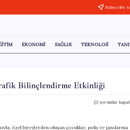
Subscribe t
ĞİTİM
EKONOMİ
SAĞLIK
TEKNOLOJİ
TANI
afik Bilinçlendirme Etkinliği
Zonguldak’ta
yorumlar kapal
Özel
Bireylerle
Trafik
Bilinçlendirme
sıyla, özel bireylerden oluşan çocuklar, polis ve jandarma