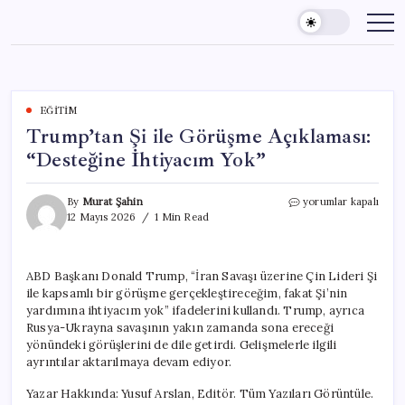
Skip
to
content
EĞITIM
Trump’tan Şi ile Görüşme Açıklaması:
“Desteğine İhtiyacım Yok”
Trump’tan
By
Murat Şahin
yorumlar kapalı
Şi
12 Mayıs 2026
1 Min Read
ile
Görüşme
Açıklaması:
ABD Başkanı Donald Trump, “İran Savaşı üzerine Çin Lideri Şi
“Desteğine
ile kapsamlı bir görüşme gerçekleştireceğim, fakat Şi’nin
İhtiyacım
Yok”
yardımına ihtiyacım yok” ifadelerini kullandı. Trump, ayrıca
için
Rusya-Ukrayna savaşının yakın zamanda sona ereceği
yönündeki görüşlerini de dile getirdi. Gelişmelerle ilgili
ayrıntılar aktarılmaya devam ediyor.
Yazar Hakkında: Yusuf Arslan, Editör. Tüm Yazıları Görüntüle.