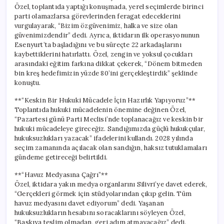
Geldi
Özel, toplantıda yaptığı konuşmada, yerel seçimlerde birinci
için
parti olamazlarsa görevlerinden feragat edeceklerini
vurgulayarak, “Bizim özgüvenimiz, halka ve size olan
güvenimizdendir” dedi. Ayrıca, iktidarın ilk operasyonunun
Esenyurt’ta başladığını ve bu süreçte 22 arkadaşlarını
kaybettiklerini hatırlattı. Özel, zengin ve yoksul çocukları
arasındaki eğitim farkına dikkat çekerek, “Dönem bitmeden
bin kreş hedefimizin yüzde 80’ini gerçekleştirdik” şeklinde
konuştu.
**“Keskin Bir Hukuki Mücadele İçin Hazırlık Yapıyoruz”**
Toplantıda hukuki mücadelenin önemine değinen Özel,
“Pazartesi günü Parti Meclisi’nde toplanacağız ve keskin bir
hukuki mücadeleye gireceğiz. Sandığımızda güçlü hukukçular,
hukuksuzlukları yazacak” ifadelerini kullandı. 2028 yılında
seçim zamanında açılacak olan sandığın, haksız tutuklamaları
gündeme getireceği belirtildi.
**“Havuz Medyasına Çağrı”**
Özel, iktidara yakın medya organlarını Silivri’ye davet ederek,
“Gerçekleri görmek için stüdyolarından çıkıp gelin. Tüm
havuz medyasını davet ediyorum” dedi. Yaşanan
hukuksuzlukların hesabını soracaklarını söyleyen Özel,
“Baskıya teslim olmadan, geri adım atmayacağız” dedi.