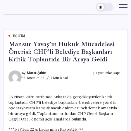
Skip
to
content
EĞITIM
Mansur Yavaş’ın Hukuk Mücadelesi
Önerisi: CHP’li Belediye Başkanları
Kritik Toplantıda Bir Araya Geldi
Mansur
By
Murat Şahin
yorumlar kapalı
Yavaş’ın
26 Nisan 2026
1 Min Read
Hukuk
Mücadelesi
Önerisi:
26 Nisan 2026 tarihinde Ankara’da gerçekleştirilen kritik
CHP’li
toplantıda, CHP’li belediye başkanları, belediyelere yönelik
Belediye
Başkanları
operasyonlara karşı alınacak önlemleri belirlemek amacıyla
Kritik
bir araya geldi. Toplantının ardından CHP Genel Başkanı
Toplantıda
Özgür Özel, önemli açıklamalarda bulundu.
Bir
Araya
**“İki Yılda 22 Arkadaşımızı Kaybettik”**