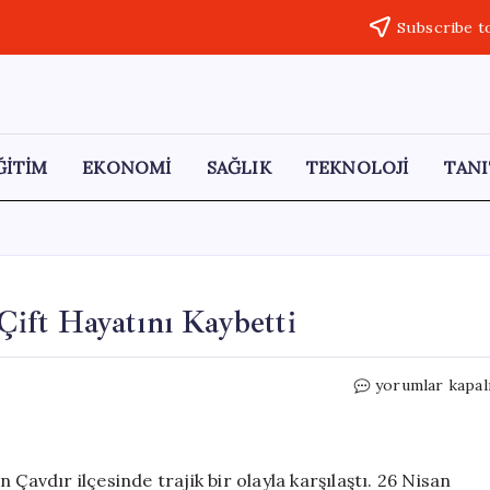
Subscribe t
ĞİTİM
EKONOMİ
SAĞLIK
TEKNOLOJİ
TANI
ift Hayatını Kaybetti
Düğün
yorumlar kapal
Günü
Acı
Haber:
Genç
Çavdır ilçesinde trajik bir olayla karşılaştı. 26 Nisan