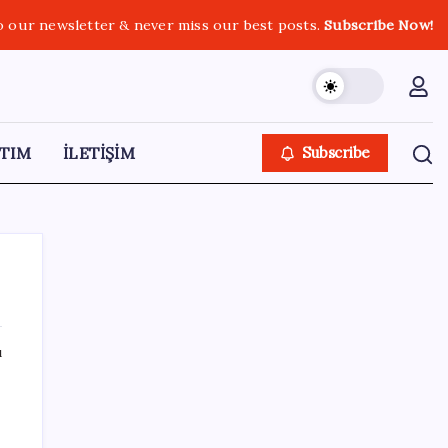
o our newsletter & never miss our best posts.
Subscribe Now!
TIM
İLETİŞİM
Subscribe
ı
SON YAZILAR
Güney Kore’de yapay zekayla üretilen
şarkılara yönelik ‘telif hakkı’ kararı