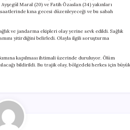
Çift
Ayşegül Maral (20) ve Fatih Özaslan (34) yakınları
Hayatını
 saatlerinde kına gecesi düzenleyeceği ve bu sabah
Kaybetti
için
lık ve jandarma ekipleri olay yerine sevk edildi. Sağlık
mını yitirdiğini belirledi. Olayla ilgili soruşturma
k akımına kapılması ihtimali üzerinde duruluyor. Ölüm
acağı bildirildi. Bu trajik olay, bölgedeki herkes için büyü