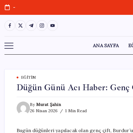
Skip
-
to
content
https://www.facebook.com/
https://twitter.com/
https://t.me/
https://www.instagram.com/
https://youtube.com/
ANA SAYFA
E
EĞITIM
Düğün Günü Acı Haber: Genç Ç
By
Murat Şahin
26 Nisan 2026
1 Min Read
Bugün düğünleri yapılacak olan genç çift, Burdur’un 