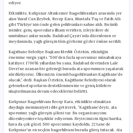
ediyor.
Etkinlikte, Kırkpınar Altınkemer Başpehlivanları arasında yer
alan Yusuf Can Zeybek, Recep Kara, Mustafa Taş ve Fatih Atlı
gibi Türkiye’nin önde gelen pehlivanları sahne aldı. Bu ünlü
isimler, genç sporculara ilham verirken, izleyicilere de
unutulmaz anlar sundu. Sadabad Çayırı’nda düzenlenen er
meydanında, yağlı güreşin tüm görkemi gözler önüne serildi.
Kağıthane Belediye Başkanı Mevlüt Öztekin, etkinliğin
önemine vurgu yaptı. “500’den fazla sporcumuz müsabakaya
katılıyor. 1700’lü yıllardan bu yana, Sadabad devrinden Lale
Devri’ne uzanan bir geleneği burada ata sporumuzu yaşatarak
sürdürüyoruz. Ülkemizin önemli başpehlivanları Kağıthane’de
olacak,” dedi. Başkan Öztekin, Kağıthane Belediyesi olarak
geleneksel sporların desteklenmesine ve geniş kitlelere
ulaştırılmasına devam edeceklerini belirtti.
Kırkpınar Başpehlivanı Recep Kara, etkinlikte olmaktan
duyduğu memnuniyeti dile getirerek, “Kağıthane’deyiz, ata
sporumuz yağlı güreşin şöleni var. Bu organizasyonu
düzenleyenlere teşekkür ediyorum. Seyircimizin ilgisi harika,
hava da çok güzel. 500 sporcumuz kaydoldu, 22 tane de
Kırkpınar’ın en seçkin başpehlivanı burada güreş tutacak. Ata