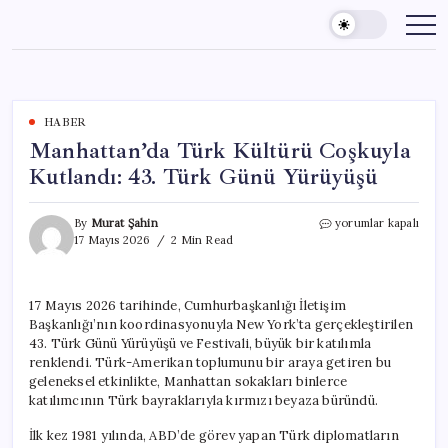
Skip
to
content
HABER
Manhattan’da Türk Kültürü Coşkuyla
Kutlandı: 43. Türk Günü Yürüyüşü
Manhattan’da
By
Murat Şahin
yorumlar kapalı
Türk
17 Mayıs 2026
2 Min Read
Kültürü
Coşkuyla
Kutlandı:
17 Mayıs 2026 tarihinde, Cumhurbaşkanlığı İletişim
43.
Başkanlığı’nın koordinasyonuyla New York’ta gerçekleştirilen
Türk
Günü
43. Türk Günü Yürüyüşü ve Festivali, büyük bir katılımla
Yürüyüşü
renklendi. Türk-Amerikan toplumunu bir araya getiren bu
için
geleneksel etkinlikte, Manhattan sokakları binlerce
katılımcının Türk bayraklarıyla kırmızı beyaza büründü.
İlk kez 1981 yılında, ABD’de görev yapan Türk diplomatların