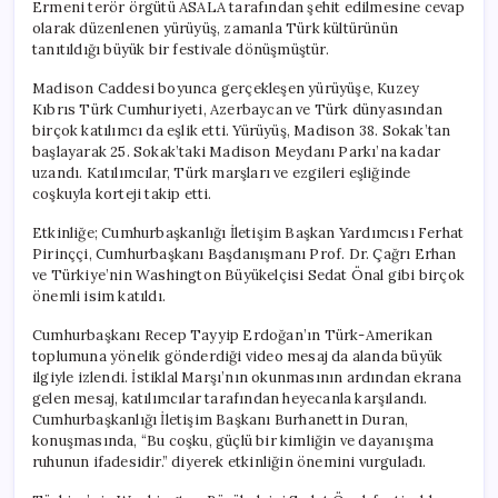
Ermeni terör örgütü ASALA tarafından şehit edilmesine cevap
olarak düzenlenen yürüyüş, zamanla Türk kültürünün
tanıtıldığı büyük bir festivale dönüşmüştür.
Madison Caddesi boyunca gerçekleşen yürüyüşe, Kuzey
Kıbrıs Türk Cumhuriyeti, Azerbaycan ve Türk dünyasından
birçok katılımcı da eşlik etti. Yürüyüş, Madison 38. Sokak’tan
başlayarak 25. Sokak’taki Madison Meydanı Parkı’na kadar
uzandı. Katılımcılar, Türk marşları ve ezgileri eşliğinde
coşkuyla korteji takip etti.
Etkinliğe; Cumhurbaşkanlığı İletişim Başkan Yardımcısı Ferhat
Pirinççi, Cumhurbaşkanı Başdanışmanı Prof. Dr. Çağrı Erhan
ve Türkiye’nin Washington Büyükelçisi Sedat Önal gibi birçok
önemli isim katıldı.
Cumhurbaşkanı Recep Tayyip Erdoğan’ın Türk-Amerikan
toplumuna yönelik gönderdiği video mesaj da alanda büyük
ilgiyle izlendi. İstiklal Marşı’nın okunmasının ardından ekrana
gelen mesaj, katılımcılar tarafından heyecanla karşılandı.
Cumhurbaşkanlığı İletişim Başkanı Burhanettin Duran,
konuşmasında, “Bu coşku, güçlü bir kimliğin ve dayanışma
ruhunun ifadesidir.” diyerek etkinliğin önemini vurguladı.