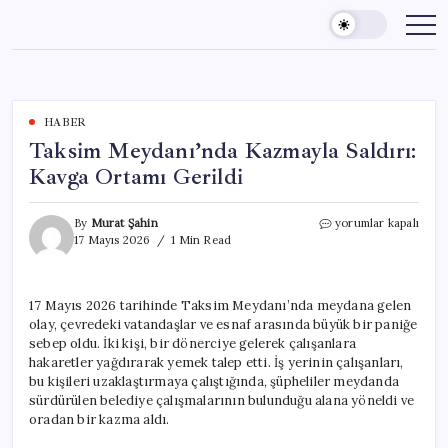
Skip
to
content
HABER
Taksim Meydanı’nda Kazmayla Saldırı:
Kavga Ortamı Gerildi
Taksim
By
Murat Şahin
yorumlar kapalı
Meydanı’nda
17 Mayıs 2026
1 Min Read
Kazmayla
Saldırı:
Kavga
17 Mayıs 2026 tarihinde Taksim Meydanı’nda meydana gelen
Ortamı
olay, çevredeki vatandaşlar ve esnaf arasında büyük bir paniğe
Gerildi
için
sebep oldu. İki kişi, bir dönerciye gelerek çalışanlara
hakaretler yağdırarak yemek talep etti. İş yerinin çalışanları,
bu kişileri uzaklaştırmaya çalıştığında, şüpheliler meydanda
sürdürülen belediye çalışmalarının bulunduğu alana yöneldi ve
oradan bir kazma aldı.