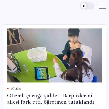
Skip
to
content
EĞITIM
Otizmli çocuğa şiddet. Darp izlerini
ailesi fark etti, öğretmen tutuklandı