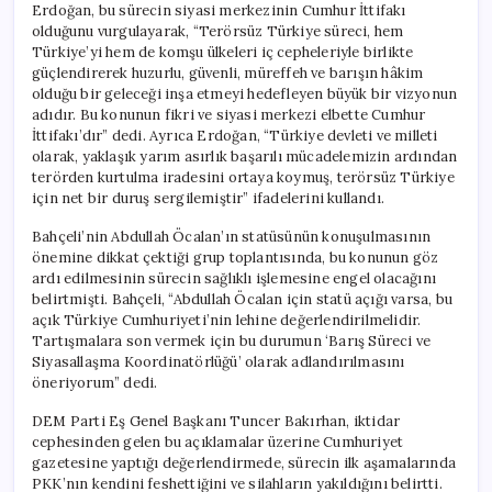
Erdoğan, bu sürecin siyasi merkezinin Cumhur İttifakı
olduğunu vurgulayarak, “Terörsüz Türkiye süreci, hem
Türkiye’yi hem de komşu ülkeleri iç cepheleriyle birlikte
güçlendirerek huzurlu, güvenli, müreffeh ve barışın hâkim
olduğu bir geleceği inşa etmeyi hedefleyen büyük bir vizyonun
adıdır. Bu konunun fikri ve siyasi merkezi elbette Cumhur
İttifakı’dır” dedi. Ayrıca Erdoğan, “Türkiye devleti ve milleti
olarak, yaklaşık yarım asırlık başarılı mücadelemizin ardından
terörden kurtulma iradesini ortaya koymuş, terörsüz Türkiye
için net bir duruş sergilemiştir” ifadelerini kullandı.
Bahçeli’nin Abdullah Öcalan’ın statüsünün konuşulmasının
önemine dikkat çektiği grup toplantısında, bu konunun göz
ardı edilmesinin sürecin sağlıklı işlemesine engel olacağını
belirtmişti. Bahçeli, “Abdullah Öcalan için statü açığı varsa, bu
açık Türkiye Cumhuriyeti’nin lehine değerlendirilmelidir.
Tartışmalara son vermek için bu durumun ‘Barış Süreci ve
Siyasallaşma Koordinatörlüğü’ olarak adlandırılmasını
öneriyorum” dedi.
DEM Parti Eş Genel Başkanı Tuncer Bakırhan, iktidar
cephesinden gelen bu açıklamalar üzerine Cumhuriyet
gazetesine yaptığı değerlendirmede, sürecin ilk aşamalarında
PKK’nın kendini feshettiğini ve silahların yakıldığını belirtti.