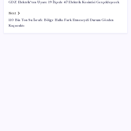
GDZ Elektrik’ten Uyarı: 19 İlçede 47 Elektrik Kesintisi Gerçekleşecek
Next
110 Bin Ton Su İsrafı: Bölge Halkı Fark Etmeseydi Durum Gözden
Kaçacaktı
SON YAZILAR
Android 17 bazı Galaxy modelleri için veda
güncellemesi olacak
TL mevduat faizi Mart’tan bu yana en düşük seviyede
Son dakika… Kuşadası Belediyesi’ne üçüncü dalga