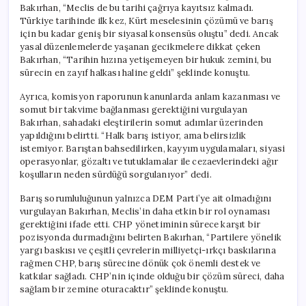
Bakırhan, “Meclis de bu tarihi çağrıya kayıtsız kalmadı.
Türkiye tarihinde ilk kez, Kürt meselesinin çözümü ve barış
için bu kadar geniş bir siyasal konsensüs oluştu” dedi. Ancak
yasal düzenlemelerde yaşanan gecikmelere dikkat çeken
Bakırhan, “Tarihin hızına yetişemeyen bir hukuk zemini, bu
sürecin en zayıf halkası haline geldi” şeklinde konuştu.
Ayrıca, komisyon raporunun kanunlarda anlam kazanması ve
somut bir takvime bağlanması gerektiğini vurgulayan
Bakırhan, sahadaki eleştirilerin somut adımlar üzerinden
yapıldığını belirtti. “Halk barış istiyor, ama belirsizlik
istemiyor. Barıştan bahsedilirken, kayyım uygulamaları, siyasi
operasyonlar, gözaltı ve tutuklamalar ile cezaevlerindeki ağır
koşulların neden sürdüğü sorgulanıyor” dedi.
Barış sorumluluğunun yalnızca DEM Parti’ye ait olmadığını
vurgulayan Bakırhan, Meclis’in daha etkin bir rol oynaması
gerektiğini ifade etti. CHP yönetiminin sürece karşıt bir
pozisyonda durmadığını belirten Bakırhan, “Partilere yönelik
yargı baskısı ve çeşitli çevrelerin milliyetçi-ırkçı baskılarına
rağmen CHP, barış sürecine dönük çok önemli destek ve
katkılar sağladı. CHP’nin içinde olduğu bir çözüm süreci, daha
sağlam bir zemine oturacaktır” şeklinde konuştu.