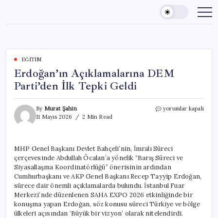
Skip
to
content
EĞITIM
Erdoğan’ın Açıklamalarına DEM
Parti’den İlk Tepki Geldi
Erdoğan’ın
By
Murat Şahin
yorumlar kapalı
Açıklamalarına
11 Mayıs 2026
2 Min Read
DEM
Parti’den
İlk
MHP Genel Başkanı Devlet Bahçeli’nin, İmralı Süreci
Tepki
çerçevesinde Abdullah Öcalan’a yönelik “Barış Süreci ve
Geldi
için
Siyasallaşma Koordinatörlüğü” önerisinin ardından
Cumhurbaşkanı ve AKP Genel Başkanı Recep Tayyip Erdoğan,
sürece dair önemli açıklamalarda bulundu. İstanbul Fuar
Merkezi’nde düzenlenen SAHA EXPO 2026 etkinliğinde bir
konuşma yapan Erdoğan, söz konusu süreci Türkiye ve bölge
ülkeleri açısından ‘Büyük bir vizyon’ olarak nitelendirdi.