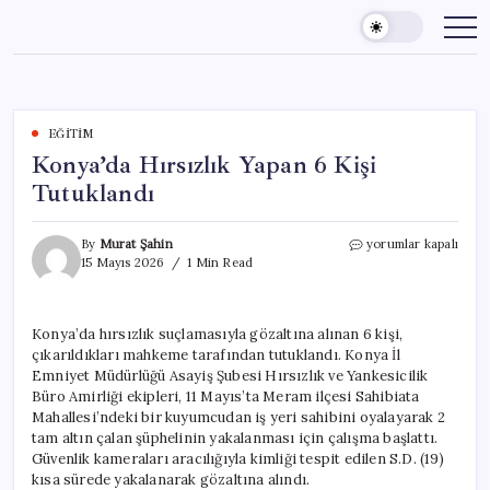
Skip
to
content
EĞITIM
Konya’da Hırsızlık Yapan 6 Kişi
Tutuklandı
Konya’da
By
Murat Şahin
yorumlar kapalı
Hırsızlık
15 Mayıs 2026
1 Min Read
Yapan
6
Kişi
Konya’da hırsızlık suçlamasıyla gözaltına alınan 6 kişi,
Tutuklandı
çıkarıldıkları mahkeme tarafından tutuklandı. Konya İl
için
Emniyet Müdürlüğü Asayiş Şubesi Hırsızlık ve Yankesicilik
Büro Amirliği ekipleri, 11 Mayıs’ta Meram ilçesi Sahibiata
Mahallesi’ndeki bir kuyumcudan iş yeri sahibini oyalayarak 2
tam altın çalan şüphelinin yakalanması için çalışma başlattı.
Güvenlik kameraları aracılığıyla kimliği tespit edilen S.D. (19)
kısa sürede yakalanarak gözaltına alındı.