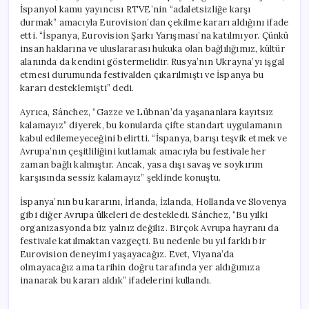
İspanyol kamu yayıncısı RTVE’nin “adaletsizliğe karşı
durmak” amacıyla Eurovision’dan çekilme kararı aldığını ifade
etti. “İspanya, Eurovision Şarkı Yarışması’na katılmıyor. Çünkü
insan haklarına ve uluslararası hukuka olan bağlılığımız, kültür
alanında da kendini göstermelidir. Rusya’nın Ukrayna’yı işgal
etmesi durumunda festivalden çıkarılmıştı ve İspanya bu
kararı desteklemişti” dedi.
Ayrıca, Sánchez, “Gazze ve Lübnan’da yaşananlara kayıtsız
kalamayız” diyerek, bu konularda çifte standart uygulamanın
kabul edilemeyeceğini belirtti. “İspanya, barışı teşvik etmek ve
Avrupa’nın çeşitliliğini kutlamak amacıyla bu festivale her
zaman bağlı kalmıştır. Ancak, yasa dışı savaş ve soykırım
karşısında sessiz kalamayız” şeklinde konuştu.
İspanya’nın bu kararını, İrlanda, İzlanda, Hollanda ve Slovenya
gibi diğer Avrupa ülkeleri de destekledi. Sánchez, “Bu yılki
organizasyonda biz yalnız değiliz. Birçok Avrupa hayranı da
festivale katılmaktan vazgeçti. Bu nedenle bu yıl farklı bir
Eurovision deneyimi yaşayacağız. Evet, Viyana’da
olmayacağız ama tarihin doğru tarafında yer aldığımıza
inanarak bu kararı aldık” ifadelerini kullandı.