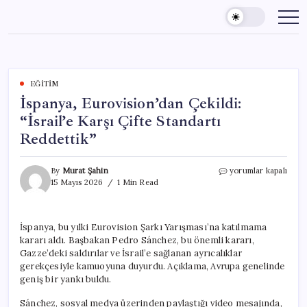
Skip
to
content
EĞITIM
İspanya, Eurovision’dan Çekildi:
“İsrail’e Karşı Çifte Standartı
Reddettik”
İspanya,
By
Murat Şahin
yorumlar kapalı
Eurovision’dan
15 Mayıs 2026
1 Min Read
Çekildi:
“İsrail’e
Karşı
İspanya, bu yılki Eurovision Şarkı Yarışması’na katılmama
Çifte
kararı aldı. Başbakan Pedro Sánchez, bu önemli kararı,
Standartı
Reddettik”
Gazze’deki saldırılar ve İsrail’e sağlanan ayrıcalıklar
için
gerekçesiyle kamuoyuna duyurdu. Açıklama, Avrupa genelinde
geniş bir yankı buldu.
Sánchez, sosyal medya üzerinden paylaştığı video mesajında,