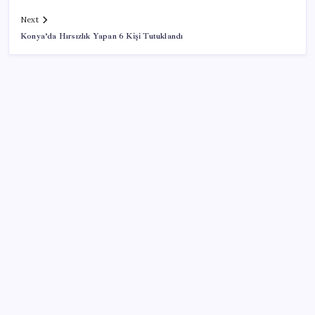
Next
Konya’da Hırsızlık Yapan 6 Kişi Tutuklandı
SON YAZILAR
Tutuklanan Erdal Beşikçioğlu açığa almıştı: ‘Etkin
pişmanlık’ ifadesi verip şikayetçi olduğu ortaya çıktı!
Tecno 0mm Çerçevesiz Konsept Telefonunu
Tanıtmaya Hazırlanıyor
Edirne’de balya bağlamak 4 gün süreyle yasaklandı