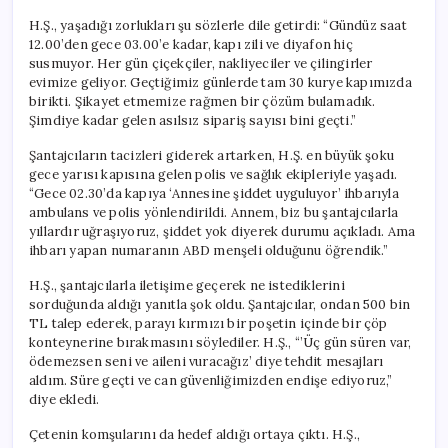
H.Ş., yaşadığı zorlukları şu sözlerle dile getirdi: “Gündüz saat
12.00’den gece 03.00’e kadar, kapı zili ve diyafon hiç
susmuyor. Her gün çiçekçiler, nakliyeciler ve çilingirler
evimize geliyor. Geçtiğimiz günlerde tam 30 kurye kapımızda
birikti. Şikayet etmemize rağmen bir çözüm bulamadık.
Şimdiye kadar gelen asılsız sipariş sayısı bini geçti.”
Şantajcıların tacizleri giderek artarken, H.Ş. en büyük şoku
gece yarısı kapısına gelen polis ve sağlık ekipleriyle yaşadı.
“Gece 02.30’da kapıya ‘Annesine şiddet uyguluyor’ ihbarıyla
ambulans ve polis yönlendirildi. Annem, biz bu şantajcılarla
yıllardır uğraşıyoruz, şiddet yok diyerek durumu açıkladı. Ama
ihbarı yapan numaranın ABD menşeli olduğunu öğrendik.”
H.Ş., şantajcılarla iletişime geçerek ne istediklerini
sorduğunda aldığı yanıtla şok oldu. Şantajcılar, ondan 500 bin
TL talep ederek, parayı kırmızı bir poşetin içinde bir çöp
konteynerine bırakmasını söylediler. H.Ş., “’Üç gün süren var,
ödemezsen seni ve aileni vuracağız’ diye tehdit mesajları
aldım. Süre geçti ve can güvenliğimizden endişe ediyoruz,”
diye ekledi.
Çetenin komşularını da hedef aldığı ortaya çıktı. H.Ş.,