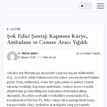
Skip
to
content
EĞITIM
Şok Edici Şantaj: Kapısına Kurye,
Ambulans ve Cenaze Aracı Yığıldı
Şok
By
Murat Şahin
yorumlar kapalı
Edici
15 Mayıs 2026
2 Min Read
Şantaj:
Kapısına
Kurye,
Antalya’nın Muratpaşa ilçesinde yaşayan inşaat mühendisi
Ambulans
H.Ş., son dört yıldır bilinmeyen bir siber çetenin hedefi haline
ve
Cenaze
geldi. Genç mühendis, evine her gün onlarca asılsız yemek
Aracı
siparişi verildiği, kapısına ambulans, cenaze aracı ve polis
Yığıldı
ekiplerinin gönderildiği bir kabusun ortasında kalmış
için
durumda. Bu siber zorbalık ve tehditler sonucunda H.Ş.,
kendisinden 500 bin TL fidye talep eden şantajcılarla karşı
karşıya kaldı. Olay, avukatlar aracılığıyla yargıya taşındı.