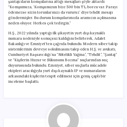
şantajcıların komşularına attığı mesajları şöyle aktardı:
“Komşumuza, ‘Komşunuzun bize 500 bin TL borcu var. Parayı
ödemezse sizin torunlarınızı da vururuz’ diye tehdit mesajı
göndermişler. Bu durum komşularımızla aramızın açılmasına
neden oluyor. Herkes çok tedirgin.”
H.Ş., 2022 yılında yaptığı ilk şikayetin yurt dışı kaynaklı
numara nedeniyle sonuçsuz kaldığını belirterek, Adalet
Bakanlığı ve Emniyet’ten çağrıda bulundu. Modern siber takip
sistemlerinin devreye sokulmasını talep eden H.Ş. ve avukatı,
Cumhuriyet Başsavcılığı’na “Nitelikli Yağma”, “Tehdit”, “Şantaj”
ve “Kişilerin Huzur ve Sükununu Bozma” suçlarından suç
duyurusunda bulundu. Emniyet, siber suçlarla mücadele
ekipleri aracılığıyla yurt dışı kaynaklı IP ve numaraların
arkasındaki kişilerin tespit edilmesi için geniş çaplı bir
inceleme başlattı.