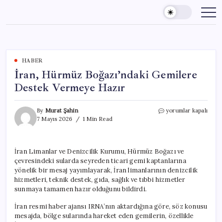
Skip
to
content
HABER
İran, Hürmüz Boğazı’ndaki Gemilere
Destek Vermeye Hazır
İran,
By
Murat Şahin
yorumlar kapalı
Hürmüz
7 Mayıs 2026
1 Min Read
Boğazı’ndaki
Gemilere
Destek
İran Limanlar ve Denizcilik Kurumu, Hürmüz Boğazı ve
Vermeye
çevresindeki sularda seyreden ticari gemi kaptanlarına
Hazır
için
yönelik bir mesaj yayımlayarak, İran limanlarının denizcilik
hizmetleri, teknik destek, gıda, sağlık ve tıbbi hizmetler
sunmaya tamamen hazır olduğunu bildirdi.
İran resmi haber ajansı IRNA’nın aktardığına göre, söz konusu
mesajda, bölge sularında hareket eden gemilerin, özellikle