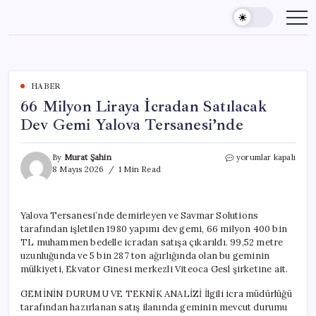
Skip
to
content
HABER
66 Milyon Liraya İcradan Satılacak
Dev Gemi Yalova Tersanesi’nde
66
By
Murat Şahin
yorumlar kapalı
Milyon
8 Mayıs 2026
1 Min Read
Liraya
İcradan
Satılacak
Yalova Tersanesi’nde demirleyen ve Savmar Solutions
Dev
tarafından işletilen 1980 yapımı dev gemi, 66 milyon 400 bin
Gemi
Yalova
TL muhammen bedelle icradan satışa çıkarıldı. 99,52 metre
Tersanesi’nde
uzunluğunda ve 5 bin 287 ton ağırlığında olan bu geminin
için
mülkiyeti, Ekvator Ginesi merkezli Viteoca Gesl şirketine ait.
GEMİNİN DURUMU VE TEKNİK ANALİZİ İlgili icra müdürlüğü
tarafından hazırlanan satış ilanında geminin mevcut durumu