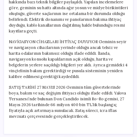
hakkında bazı teknik bilgiler paylaşıldı. Yapılan incelemelere
göre, geminin su hattı altında ağır yosun ve midye birikintileri
oluştuğu, güverte saçlarının ise ortalama bir durumda olduğu
belirlendi. Elektrik donanımı ve panolarının bakıma ihtiyaç
duyduğu, kablo kanallarının dağıtılmış halde bulunduğu resmi
kayıtlara geçti.
NAVİGASYON CİHAZLARI İHTİYAÇ DUYUYOR Geminin seyir
ve navigasyon cihazlarının yerinde olduğu ancak telsiz ve
harita odalarının bakımsız olduğu ifade edildi. İlanda,
navigasyon konsolu kapaklarının açık olduğu, harita ve
belgelerin yerlere saçıldığı bilgileri yer aldı. Ayrıca gemideki 4
vinçtelinin bakım gerektirdiği ve pusula sisteminin yeniden
kalibre edilmesi gerektiği kaydedildi.
SATIŞ TARİHİ 27 MAYIS 2026 Geminin tüm güvertelerinde
boya, bakım ve saç değişim ihtiyacı olduğu ifade edildi. Yalova
Tersanesi’nde bulunan Don Candido isimli Ro-Ro gemisi, 27
Mayıs 2026 tarihinde 66 milyon 400 bin TL’lik başlangıç
fiyatıyla açık artırmaya sunulacak. Satış süreci, icra iflas
mevzuatı çerçevesinde gerçekleştirilecek.