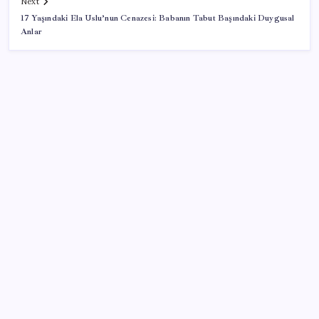
Next
17 Yaşındaki Ela Uslu’nun Cenazesi: Babanın Tabut Başındaki Duygusal
Anlar
SON YAZILAR
Copilot için radikal karar: Microsoft logoyu
değiştiriyor!
Android 17 bazı Galaxy modelleri için veda
güncellemesi olacak
TL mevduat faizi Mart’tan bu yana en düşük seviyede
Son dakika… Kuşadası Belediyesi’ne üçüncü dalga