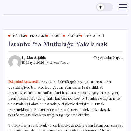
Skip
to
content
EĞITIM
EKONOMI
HABER
SAĞLIK
TEKNOLOJI
İstanbul’da Mutluluğu Yakalamak
İstanbul’da
By
Murat Şahin
yorumlar kapalı
Mutluluğu
18 Mayıs 2026
2 Min Read
Yakalamak
için
İstanbul travesti
arayışları, büyük şehir yaşamının sosyal
çeşitliliğiyle birlikte her geçen gün daha fazla dikkat
çekmektedir. İstanbul’un farklı semtlerinde yaşayan bireyler,
yeni insanlarla tanışmak, kaliteli sohbet ortamları oluşturmak
ve ortak ilgi alanlarına sahip kişilerle iletişim kurmak
istemektedir. Bu nedenle internet üzerindeki arkadaşlık
platformları oldukça yoğun ilgi görmektedir.
Türkiye’nin en büyük ve en hareketli şehri olan İstanbul, sosyal
yaşamın merkezi konumundadır. Eğlence hayatı, kültürel