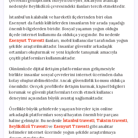
çevresini genişletmek isteyen bireyler, lokasyon avantajı
nedeniyle Beylikdüzü çevresindeki ilanları tercih etmektedir.
İstanbul’un kalabalık ve hareketli ilçelerinden biri olan
Esenyurt da farklı kültürlerden insanların bir arada yaşadığı
önemli bölgelerden biridir. Sosyal yaşamın yoğun olduğu
ilçede internet kullanımı da oldukça yaygındır. Bu nedenle
Esenyurt Travesti
ilanları, mobil kullanıcılar tarafından yoğun
şekilde araştırılmaktadır. İnsanlar güvenilir arkadaşlık
ortamları oluşturmak ve yeni kişilerle tanışmak amacıyla
çeşitli platformları kullanmaktadır.
Günümüzde dijital iletişim platformlarının gelişmesiyle
birlikte insanlar sosyal çevrelerini internet üzerinden daha
kolay oluşturabilmektedir. Ancak güvenilirlik konusu oldukça
önemlidir. Gerçek profillerle iletişim kurmak, kişisel bilgileri
korumak ve güvenli platformları tercih etmek kullanıcı
deneyimi açısından büyük avantaj sağlamaktadır.
Özellikle büyük şehirlerde yaşayan bireyler için online
arkadaşlık platformları sosyal hayatın önemli bir parçası
haline gelmiştir. Bu nedenle
İstanbul travesti
,
Taksim travesti
,
Beylikdüzü Travesti
ve
Esenyurt Travesti
gibi anahtar
kelimeler internet üzerinde yoğun şekilde araştırılmaya