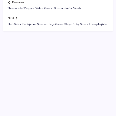
Previous
Hantavirüs Taşıyan Yolcu Gemisi Rotterdam’a Vardı
Next
Halı Saha Tartışması Sonrası Bıçaklama Olayı: 3 Ay Sonra Hesaplaştılar
SON YAZILAR
Copilot için radikal karar: Microsoft logoyu
değiştiriyor!
Android 17 bazı Galaxy modelleri için veda
güncellemesi olacak