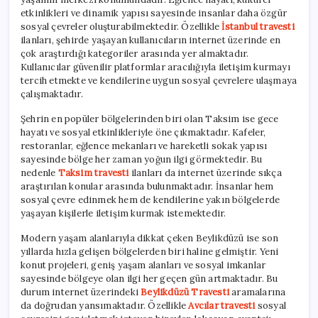
etkinlikleri ve dinamik yapısı sayesinde insanlar daha özgür
sosyal çevreler oluşturabilmektedir. Özellikle
İstanbul travesti
ilanları, şehirde yaşayan kullanıcıların internet üzerinde en
çok araştırdığı kategoriler arasında yer almaktadır.
Kullanıcılar güvenilir platformlar aracılığıyla iletişim kurmayı
tercih etmekte ve kendilerine uygun sosyal çevrelere ulaşmaya
çalışmaktadır.
Şehrin en popüler bölgelerinden biri olan Taksim ise gece
hayatı ve sosyal etkinlikleriyle öne çıkmaktadır. Kafeler,
restoranlar, eğlence mekanları ve hareketli sokak yapısı
sayesinde bölge her zaman yoğun ilgi görmektedir. Bu
nedenle
Taksim travesti
ilanları da internet üzerinde sıkça
araştırılan konular arasında bulunmaktadır. İnsanlar hem
sosyal çevre edinmek hem de kendilerine yakın bölgelerde
yaşayan kişilerle iletişim kurmak istemektedir.
Modern yaşam alanlarıyla dikkat çeken Beylikdüzü ise son
yıllarda hızla gelişen bölgelerden biri haline gelmiştir. Yeni
konut projeleri, geniş yaşam alanları ve sosyal imkanlar
sayesinde bölgeye olan ilgi her geçen gün artmaktadır. Bu
durum internet üzerindeki
Beylikdüzü Travesti
aramalarına
da doğrudan yansımaktadır. Özellikle
Avcılar travesti
sosyal