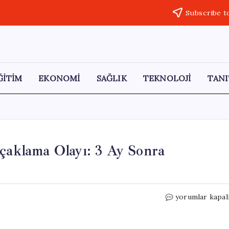
Subscribe t
ĞİTİM
EKONOMİ
SAĞLIK
TEKNOLOJİ
TANI
ıçaklama Olayı: 3 Ay Sonra
Halı
yorumlar kapal
Saha
Tartışması
Sonrası