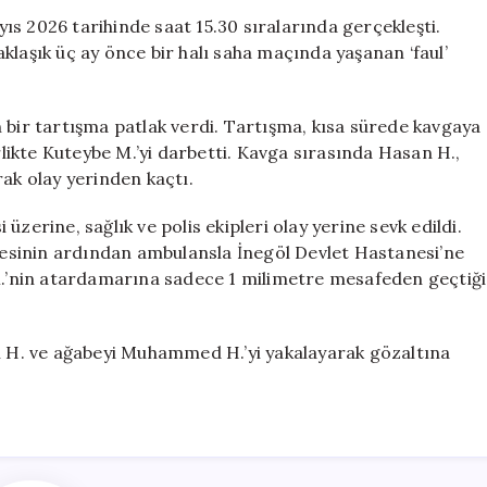
Bıçaklama
s 2026 tarihinde saat 15.30 sıralarında gerçekleşti.
Olayı:
klaşık üç ay önce bir halı saha maçında yaşanan ‘faul’
3
Ay
Sonra
 bir tartışma patlak verdi. Tartışma, kısa sürede kavgaya
Hesaplaştılar
ikte Kuteybe M.’yi darbetti. Kavga sırasında Hasan H.,
için
rak olay yerinden kaçtı.
zerine, sağlık ve polis ekipleri olay yerine sevk edildi.
alesinin ardından ambulansla İnegöl Devlet Hastanesi’ne
 M.’nin atardamarına sadece 1 milimetre mesafeden geçtiği
an H. ve ağabeyi Muhammed H.’yi yakalayarak gözaltına