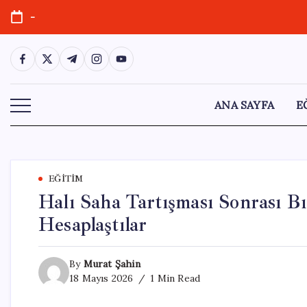
Skip
-
to
content
https://www.facebook.com/
https://twitter.com/
https://t.me/
https://www.instagram.com/
https://youtube.com/
ANA SAYFA
E
EĞITIM
Halı Saha Tartışması Sonrası B
Hesaplaştılar
By
Murat Şahin
18 Mayıs 2026
1 Min Read