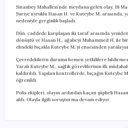
Sinanbey Mahallesi’nde meydana gelen olay, 18 Mayı
Suriye uyruklu Hasan H. ve Kuteybe M. arasında, ya
nedeniyle gerginlik başladı.
Dün, caddede karşılaşan iki taraf arasında yeniden
dönüştü ve Hasan H., ağabeyi Muhammed H. ile birl
elindeki bıçakla Kuteybe M.’yi ensesinden yaralaya
Çevredekilerin durumu hemen yetkililere bildirmesi ü
Yaralı Kuteybe M., sağlık görevlilerinin ilk müdah
kaldırıldı. Yapılan kontrollerde, bıçağın Kuteybe
öğrenildi.
Polis ekipleri, olayın ardından kaçan şüpheli Has
aldı. Olayla ilgili soruşturma devam ediyor.