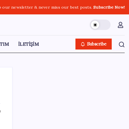
o our newsletter & never miss our best posts.
Subscribe Now!
TIM
İLETİŞİM
Subscribe
SON YAZILAR
ı
Tutuklanan Erdal Beşikçioğlu açığa almıştı:
‘Etkin pişmanlık’ ifadesi verip şikayetçi