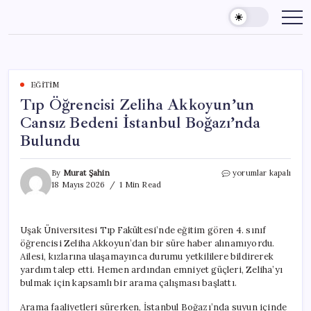
Skip
to
content
EĞITIM
Tıp Öğrencisi Zeliha Akkoyun’un
Cansız Bedeni İstanbul Boğazı’nda
Bulundu
Tıp
By
Murat Şahin
yorumlar kapalı
Öğrencisi
18 Mayıs 2026
1 Min Read
Zeliha
Akkoyun’un
Cansız
Uşak Üniversitesi Tıp Fakültesi’nde eğitim gören 4. sınıf
Bedeni
öğrencisi Zeliha Akkoyun’dan bir süre haber alınamıyordu.
İstanbul
Boğazı’nda
Ailesi, kızlarına ulaşamayınca durumu yetkililere bildirerek
Bulundu
yardım talep etti. Hemen ardından emniyet güçleri, Zeliha’yı
için
bulmak için kapsamlı bir arama çalışması başlattı.
Arama faaliyetleri sürerken, İstanbul Boğazı’nda suyun içinde