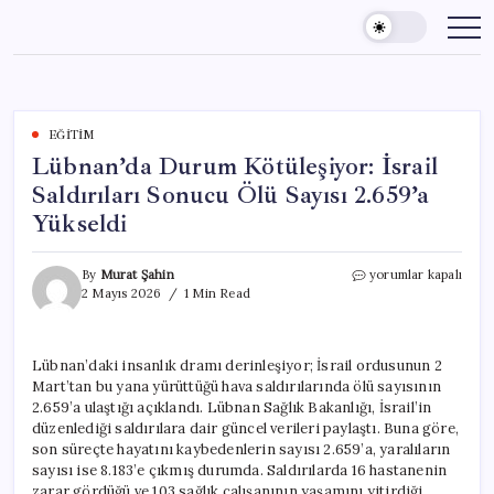
Skip
to
content
EĞITIM
Lübnan’da Durum Kötüleşiyor: İsrail
Saldırıları Sonucu Ölü Sayısı 2.659’a
Yükseldi
Lübnan’da
By
Murat Şahin
yorumlar kapalı
Durum
2 Mayıs 2026
1 Min Read
Kötüleşiyor:
İsrail
Saldırıları
Lübnan’daki insanlık dramı derinleşiyor; İsrail ordusunun 2
Sonucu
Mart’tan bu yana yürüttüğü hava saldırılarında ölü sayısının
Ölü
Sayısı
2.659’a ulaştığı açıklandı. Lübnan Sağlık Bakanlığı, İsrail’in
2.659’a
düzenlediği saldırılara dair güncel verileri paylaştı. Buna göre,
Yükseldi
son süreçte hayatını kaybedenlerin sayısı 2.659’a, yaralıların
için
sayısı ise 8.183’e çıkmış durumda. Saldırılarda 16 hastanenin
zarar gördüğü ve 103 sağlık çalışanının yaşamını yitirdiği