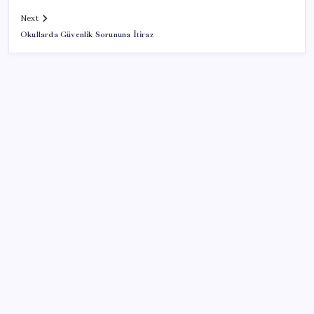
Next
Okullarda Güvenlik Sorununa İtiraz
SON YAZILAR
Güney Kore’de yapay zekayla üretilen şarkılara
yönelik ‘telif hakkı’ kararı
Tutuklanan Erdal Beşikçioğlu açığa almıştı: ‘Etkin
pişmanlık’ ifadesi verip şikayetçi olduğu ortaya çıktı!
Tecno 0mm Çerçevesiz Konsept Telefonunu
Tanıtmaya Hazırlanıyor