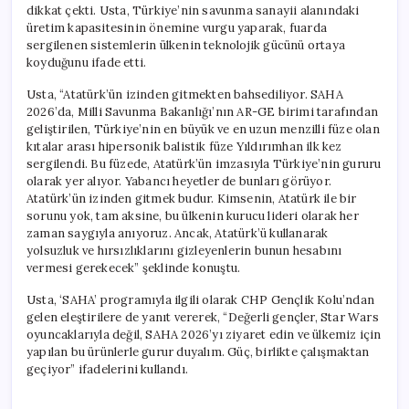
dikkat çekti. Usta, Türkiye’nin savunma sanayii alanındaki
üretim kapasitesinin önemine vurgu yaparak, fuarda
sergilenen sistemlerin ülkenin teknolojik gücünü ortaya
koyduğunu ifade etti.
Usta, “Atatürk’ün izinden gitmekten bahsediliyor. SAHA
2026’da, Milli Savunma Bakanlığı’nın AR-GE birimi tarafından
geliştirilen, Türkiye’nin en büyük ve en uzun menzilli füze olan
kıtalar arası hipersonik balistik füze Yıldırımhan ilk kez
sergilendi. Bu füzede, Atatürk’ün imzasıyla Türkiye’nin gururu
olarak yer alıyor. Yabancı heyetler de bunları görüyor.
Atatürk’ün izinden gitmek budur. Kimsenin, Atatürk ile bir
sorunu yok, tam aksine, bu ülkenin kurucu lideri olarak her
zaman saygıyla anıyoruz. Ancak, Atatürk’ü kullanarak
yolsuzluk ve hırsızlıklarını gizleyenlerin bunun hesabını
vermesi gerekecek” şeklinde konuştu.
Usta, ‘SAHA’ programıyla ilgili olarak CHP Gençlik Kolu’ndan
gelen eleştirilere de yanıt vererek, “Değerli gençler, Star Wars
oyuncaklarıyla değil, SAHA 2026’yı ziyaret edin ve ülkemiz için
yapılan bu ürünlerle gurur duyalım. Güç, birlikte çalışmaktan
geçiyor” ifadelerini kullandı.