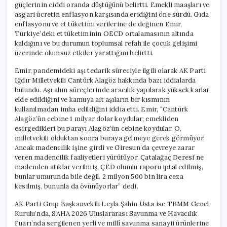
güçlerinin ciddi oranda düştüğünü belirtti. Emekli maaşları ve
asgari ücretin enflasyon karşısında eridiğini öne sürdü. Gıda
enflasyonu ve et tüketimi verilerine de değinen Emir,
Türkiye’deki et tüketiminin OECD ortalamasının altında
kaldığını ve bu durumun toplumsal refah ile çocuk gelişimi
üzerinde olumsuz etkiler yarattığını belirtti.
Emir, pandemideki aşı tedarik süreciyle ilgili olarak AK Parti
Iğdır Milletvekili Cantürk Alagöz hakkında bazı iddialarda
bulundu. Aşı alım süreçlerinde aracılık yapılarak yüksek karlar
elde edildiğini ve kamuya ait aşıların bir kısmının
kullanılmadan imha edildiğini iddia etti. Emir, “Cantürk
Alagöz’ün cebine 1 milyar dolar koydular; emekliden
esirgedikleri bu parayı Alagöz’ün cebine koydular. O,
milletvekili olduktan sonra buraya gelmeye gerek görmüyor.
Ancak madencilik işine girdi ve Giresun’da çevreye zarar
veren madencilik faaliyetleri yürütüyor. Çatalağaç Deresi’ne
madenden atıklar verilmiş, ÇED olumlu raporu iptal edilmiş,
bunlar umurunda bile değil. 2 milyon 500 bin lira ceza
kesilmiş, bununla da övünüyorlar” dedi.
AK Parti Grup Başkanvekili Leyla Şahin Usta ise TBMM Genel
Kurulu’nda, SAHA 2026 Uluslararası Savunma ve Havacılık
Fuarı’nda sergilenen yerli ve millî savunma sanayii ürünlerine