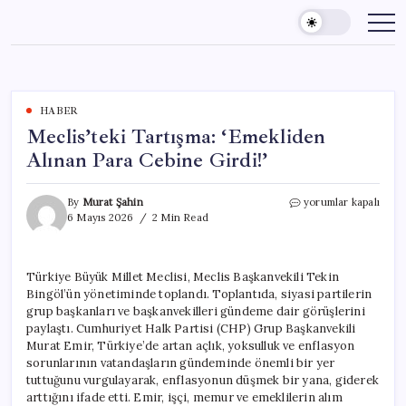
Skip
to
content
HABER
Meclis’teki Tartışma: ‘Emekliden
Alınan Para Cebine Girdi!’
Meclis’teki
By
Murat Şahin
yorumlar kapalı
Tartışma:
6 Mayıs 2026
2 Min Read
‘Emekliden
Alınan
Para
Türkiye Büyük Millet Meclisi, Meclis Başkanvekili Tekin
Cebine
Bingöl’ün yönetiminde toplandı. Toplantıda, siyasi partilerin
Girdi!’
için
grup başkanları ve başkanvekilleri gündeme dair görüşlerini
paylaştı. Cumhuriyet Halk Partisi (CHP) Grup Başkanvekili
Murat Emir, Türkiye’de artan açlık, yoksulluk ve enflasyon
sorunlarının vatandaşların gündeminde önemli bir yer
tuttuğunu vurgulayarak, enflasyonun düşmek bir yana, giderek
arttığını ifade etti. Emir, işçi, memur ve emeklilerin alım