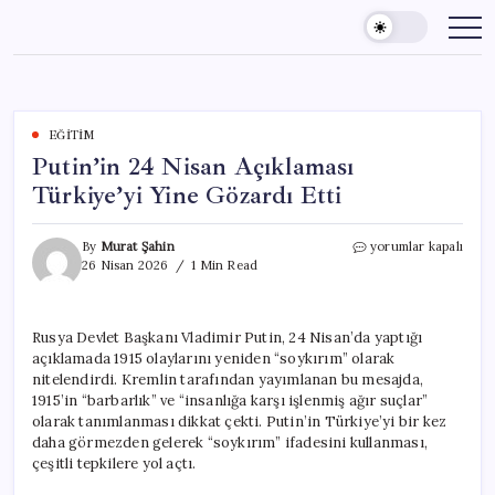
Skip
to
content
EĞITIM
Putin’in 24 Nisan Açıklaması
Türkiye’yi Yine Gözardı Etti
Putin’in
By
Murat Şahin
yorumlar kapalı
24
26 Nisan 2026
1 Min Read
Nisan
Açıklaması
Türkiye’yi
Rusya Devlet Başkanı Vladimir Putin, 24 Nisan’da yaptığı
Yine
açıklamada 1915 olaylarını yeniden “soykırım” olarak
Gözardı
Etti
nitelendirdi. Kremlin tarafından yayımlanan bu mesajda,
için
1915’in “barbarlık” ve “insanlığa karşı işlenmiş ağır suçlar”
olarak tanımlanması dikkat çekti. Putin’in Türkiye’yi bir kez
daha görmezden gelerek “soykırım” ifadesini kullanması,
çeşitli tepkilere yol açtı.