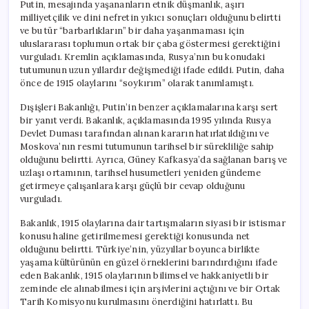
Putin, mesajında yaşananların etnik düşmanlık, aşırı
milliyetçilik ve dini nefretin yıkıcı sonuçları olduğunu belirtti
ve bu tür “barbarlıkların” bir daha yaşanmaması için
uluslararası toplumun ortak bir çaba göstermesi gerektiğini
vurguladı. Kremlin açıklamasında, Rusya’nın bu konudaki
tutumunun uzun yıllardır değişmediği ifade edildi. Putin, daha
önce de 1915 olaylarını “soykırım” olarak tanımlamıştı.
Dışişleri Bakanlığı, Putin’in benzer açıklamalarına karşı sert
bir yanıt verdi. Bakanlık, açıklamasında 1995 yılında Rusya
Devlet Duması tarafından alınan kararın hatırlatıldığını ve
Moskova’nın resmi tutumunun tarihsel bir sürekliliğe sahip
olduğunu belirtti. Ayrıca, Güney Kafkasya’da sağlanan barış ve
uzlaşı ortamının, tarihsel husumetleri yeniden gündeme
getirmeye çalışanlara karşı güçlü bir cevap olduğunu
vurguladı.
Bakanlık, 1915 olaylarına dair tartışmaların siyasi bir istismar
konusu haline getirilmemesi gerektiği konusunda net
olduğunu belirtti. Türkiye’nin, yüzyıllar boyunca birlikte
yaşama kültürünün en güzel örneklerini barındırdığını ifade
eden Bakanlık, 1915 olaylarının bilimsel ve hakkaniyetli bir
zeminde ele alınabilmesi için arşivlerini açtığını ve bir Ortak
Tarih Komisyonu kurulmasını önerdiğini hatırlattı. Bu