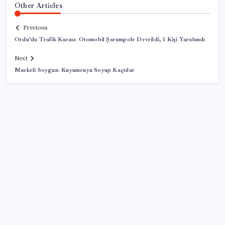
Other Articles
Previous
Ordu’da Trafik Kazası: Otomobil Şarampole Devrildi, 1 Kişi Yaralandı
Next
Maskeli Soygun: Kuyumcuyu Soyup Kaçtılar
SON YAZILAR
Güney Kore’de yapay zekayla üretilen şarkılara
yönelik ‘telif hakkı’ kararı