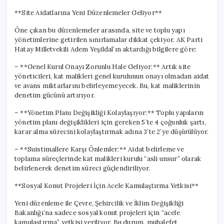
**Site Aidatlarına Yeni Düzenlemeler Geliyor**
Öne çıkan bu düzenlemeler arasında, site ve toplu yapı
yönetimlerine getirilen sınırlamalar dikkat çekiyor. AK Parti
Hatay Milletvekili Adem Yeşildal’ın aktardığı bilgilere göre:
– **Genel Kurul Onayı Zorunlu Hale Geliyor:** Artık site
yöneticileri, kat malikleri genel kurulunun onayı olmadan aidat
ve avans miktarlarını belirleyemeyecek. Bu, kat maliklerinin
denetim gücünü artırıyor.
– **Yönetim Planı Değişikliği Kolaylaşıyor:** Toplu yapıların
yönetim planı değişiklikleri için gereken 5’te 4 çoğunluk şartı,
karar alma sürecini kolaylaştırmak adına 3’te 2’ye düşürülüyor.
– **Suistimallere Karşı Önlemler:** Aidat belirleme ve
toplama süreçlerinde kat malikleri kurulu “asli unsur” olarak
belirlenerek denetim süreci güçlendiriliyor.
**Sosyal Konut Projeleri İçin Acele Kamulaştırma Yetkisi**
Yeni düzenleme ile Çevre, Şehircilik ve İklim Değişikliği
Bakanlığı’na sadece sosyal konut projeleri için “acele
kamulaştırma” yetkisi veriliyor. Bu durum, muhalefet