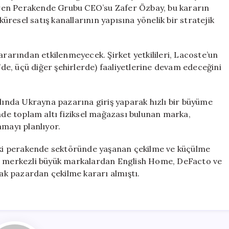
Kararı
ren Perakende Grubu CEO’su Zafer Özbay, bu kararın
Aldı
küresel satış kanallarının yapısına yönelik bir stratejik
için
arından etkilenmeyecek. Şirket yetkilileri, Lacoste’un
e, üçü diğer şehirlerde) faaliyetlerine devam edeceğini
ılında Ukrayna pazarına giriş yaparak hızlı bir büyüme
inde toplam altı fiziksel mağazası bulunan marka,
nmayı planlıyor.
ki perakende sektöründe yaşanan çekilme ve küçülme
ye merkezli büyük markalardan English Home, DeFacto ve
k pazardan çekilme kararı almıştı.