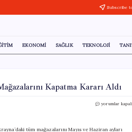
Subscribe t
ĞİTİM
EKONOMİ
SAĞLIK
TEKNOLOJİ
TANI
ağazalarını Kapatma Kararı Aldı
SuperStep,
yorumlar kapal
Ukrayna’daki
Tüm
Mağazalarını
Kapatma
rayna’daki tüm mağazalarını Mayıs ve Haziran ayları