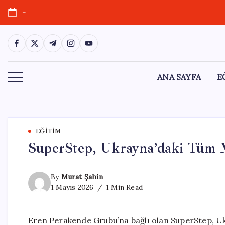
Skip
-
to
content
https://www.facebook.com/
https://twitter.com/
https://t.me/
https://www.instagram.com/
https://youtube.com/
ANA SAYFA
E
EĞITIM
SuperStep, Ukrayna’daki Tüm M
By
Murat Şahin
1 Mayıs 2026
1 Min Read
Eren Perakende Grubu’na bağlı olan SuperStep, Uk