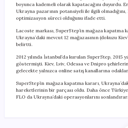
boyunca kademeli olarak kapatacağını duyurdu. E
Ukrayna pazarının potansiyeli ile ilgili olmadığını, 
optimizasyon süreci olduğunu ifade etti.
Lacoste markası, SuperStep’in mağaza kapatma kar
Ukrayna’daki mevcut 12 mağazasının (dokuzu Kiev’d
belirtti.
2012 yılında İstanbul’da kurulan SuperStep, 2015 y
göstermişti. Kiev, Lviv, Odessa ve Dnipro şehirler
gelecekte yalnızca online satış kanallarına odakla
SuperStep’in mağaza kapatma kararı, Ukrayna’da
hareketlerinin bir parçası oldu. Daha önce Türki
FLO da Ukrayna’daki operasyonlarını sonlandırara