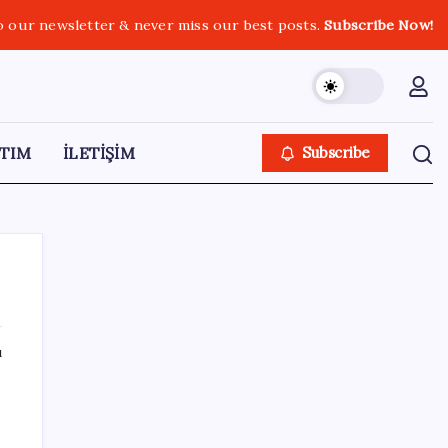
o our newsletter & never miss our best posts.
Subscribe Now!
TIM
İLETİŞİM
Subscribe
ı
SON YAZILAR
TL mevduat faizi Mart’tan bu yana en düşük
seviyede