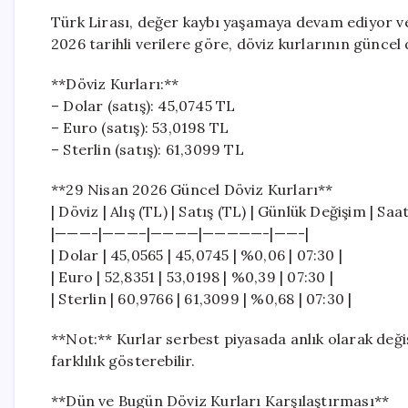
Türk Lirası, değer kaybı yaşamaya devam ediyor ve 
2026 tarihli verilere göre, döviz kurlarının güncel
**Döviz Kurları:**
– Dolar (satış): 45,0745 TL
– Euro (satış): 53,0198 TL
– Sterlin (satış): 61,3099 TL
**29 Nisan 2026 Güncel Döviz Kurları**
| Döviz | Alış (TL) | Satış (TL) | Günlük Değişim | Saat
|———-|———–|————|—————-|——-|
| Dolar | 45,0565 | 45,0745 | %0,06 | 07:30 |
| Euro | 52,8351 | 53,0198 | %0,39 | 07:30 |
| Sterlin | 60,9766 | 61,3099 | %0,68 | 07:30 |
**Not:** Kurlar serbest piyasada anlık olarak deği
farklılık gösterebilir.
**Dün ve Bugün Döviz Kurları Karşılaştırması**