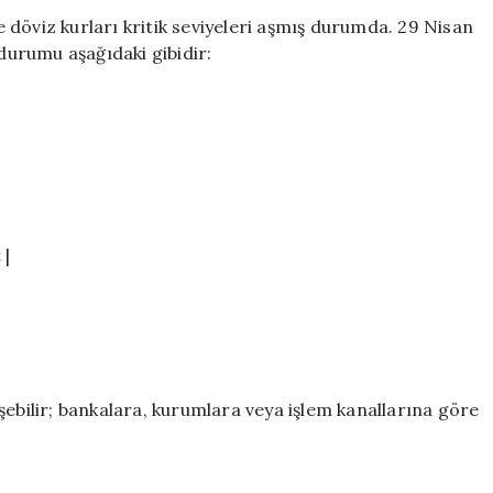
Devam
döviz kurları kritik seviyeleri aşmış durumda. 29 Nisan
Ediyor:
 durumu aşağıdaki gibidir:
Kurlar
Yeniden
Zirveye
Ulaştı
için
 |
şebilir; bankalara, kurumlara veya işlem kanallarına göre