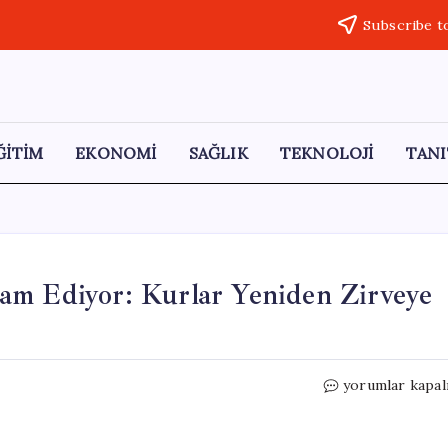
Subscribe t
ĞİTİM
EKONOMİ
SAĞLIK
TEKNOLOJİ
TANI
am Ediyor: Kurlar Yeniden Zirveye
Türk
yorumlar kapal
Lirası
Değer
Kaybına