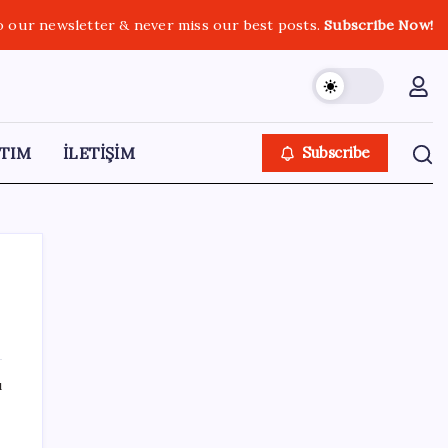
o our newsletter & never miss our best posts.
Subscribe Now!
TIM
İLETİŞİM
Subscribe
SON YAZILAR
ı
Android 17 bazı Galaxy modelleri için veda
güncellemesi olacak