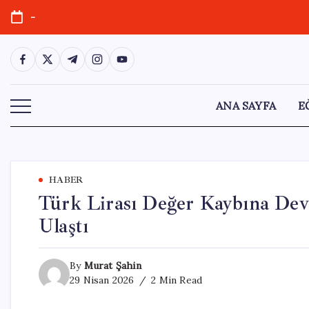
Skip
-
to
content
https://www.facebook.com/
https://twitter.com/
https://t.me/
https://www.instagram.com/
https://youtube.com/
ANA SAYFA
E
HABER
Türk Lirası Değer Kaybına Dev
Ulaştı
By
Murat Şahin
29 Nisan 2026
2 Min Read