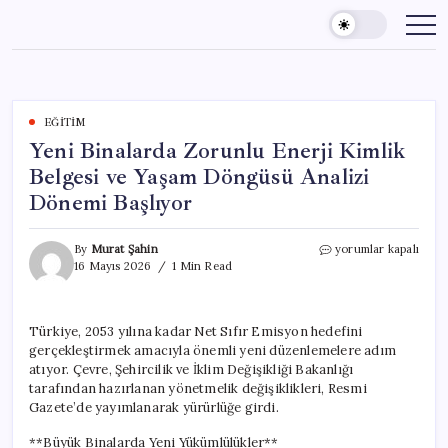
Skip
to
content
EĞITIM
Yeni Binalarda Zorunlu Enerji Kimlik
Belgesi ve Yaşam Döngüsü Analizi
Dönemi Başlıyor
Yeni
By
Murat Şahin
yorumlar kapalı
Binalarda
16 Mayıs 2026
1 Min Read
Zorunlu
Enerji
Kimlik
Türkiye, 2053 yılına kadar Net Sıfır Emisyon hedefini
Belgesi
gerçekleştirmek amacıyla önemli yeni düzenlemelere adım
ve
Yaşam
atıyor. Çevre, Şehircilik ve İklim Değişikliği Bakanlığı
Döngüsü
tarafından hazırlanan yönetmelik değişiklikleri, Resmi
Analizi
Gazete’de yayımlanarak yürürlüğe girdi.
Dönemi
Başlıyor
**Büyük Binalarda Yeni Yükümlülükler**