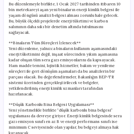
için
Bu düzenlemeyle birlikte, 1 Ocak 2027 tarihinden itibaren 10
bin metrekareyi aşan yeni binaların enerji kimlik belgesi ile
yaşam döngüsü analizi belgesi alması zorunlu hale gelecek.
Bu, büyük ölçekli projelerde enerji tüketimi ve karbon
salımının daha sıkı bir denetim altında tutulmasını
sağlayacak.
**Binaların Tüm Süreçleri İzlenecek**
Yeni düzenleme, yalnızca binaların kullanım aşamasındaki
enerji tüketimini değil, inşaat sürecinden yıkım aşamasına
kadar oluşan tüm sera gazı emisyonlarını da kapsayacak.
Ham madde temini, lojistik hizmetler, bakım ve yenileme
süreçleri ile geri dönüşüm aşamaları da bu analizlerin bir
parçası olacak. Bu değerlendirmeler, Bakanlığın BEP-TR
sistemi üzerinden gerçekleştirilecek ve belgeler,
yetkilendirilmiş enerji kimlik uzmanları tarafından
hazırlanacak.
**Düşük Karbonlu Bina Belgesi Uygulaması**
Yeni yönetmelikle birlikte “düşük karbonlu bina belgesi”
uygulaması da devreye giriyor. Enerji kimlik belgesinde sera
gazı emisyon sınıfı en az B ve enerji performans sınıfı ise
minimum C seviyesinde olan yapılar, bu belgeyi almaya hak
kazanacak.