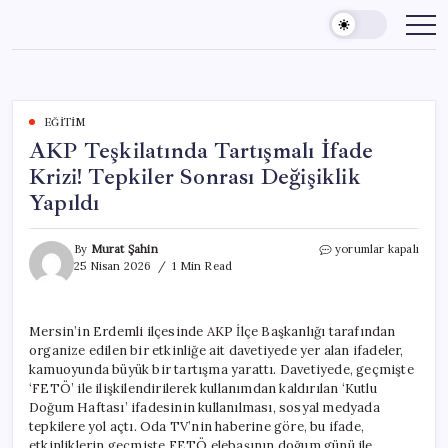
Skip
to
content
EĞITIM
AKP Teşkilatında Tartışmalı İfade
Krizi! Tepkiler Sonrası Değişiklik
Yapıldı
AKP
By
Murat Şahin
yorumlar kapalı
Teşkilatında
25 Nisan 2026
1 Min Read
Tartışmalı
İfade
Krizi!
Mersin’in Erdemli ilçesinde AKP İlçe Başkanlığı tarafından
Tepkiler
organize edilen bir etkinliğe ait davetiyede yer alan ifadeler,
Sonrası
Değişiklik
kamuoyunda büyük bir tartışma yarattı. Davetiyede, geçmişte
Yapıldı
‘FETÖ’ ile ilişkilendirilerek kullanımdan kaldırılan ‘Kutlu
için
Doğum Haftası’ ifadesinin kullanılması, sosyal medyada
tepkilere yol açtı. Oda TV’nin haberine göre, bu ifade,
etkinliklerin geçmişte FETÖ elebaşının doğum günü ile