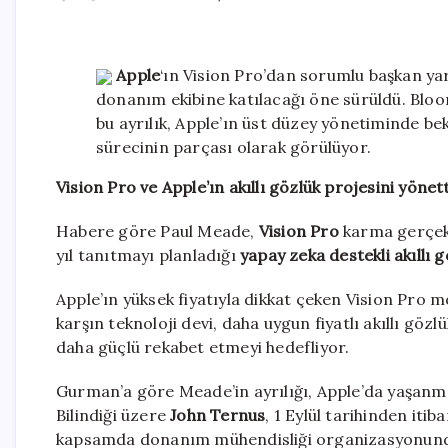
Apple
‘ın Vision Pro’dan sorumlu başkan y
donanım ekibine katılacağı öne sürüldü. Blo
bu ayrılık, Apple’ın üst düzey yönetiminde be
sürecinin parçası olarak görülüyor.
Vision Pro ve Apple’ın akıllı gözlük projesini yönett
Habere göre Paul Meade,
Vision Pro
karma gerçekli
yıl tanıtmayı planladığı
yapay zeka destekli akıllı 
Apple’ın yüksek fiyatıyla dikkat çeken Vision Pro mo
karşın teknoloji devi, daha uygun fiyatlı akıllı gözl
daha güçlü rekabet etmeyi hedefliyor.
Gurman’a göre Meade’in ayrılığı, Apple’da yaşanması
Bilindiği üzere
John Ternus
, 1 Eylül tarihinden it
kapsamda donanım mühendisliği organizasyonunda