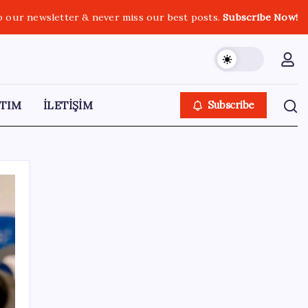
o our newsletter & never miss our best posts.
Subscribe Now!
TIM
İLETİŞİM
Subscribe
SON YAZILAR
Copilot için radikal karar: Microsoft logoyu
değiştiriyor!