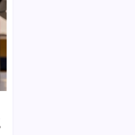
Android 17 bazı Galaxy modelleri için veda
güncellemesi olacak
TL mevduat faizi Mart’tan bu yana en düşük
seviyede
Son dakika… Kuşadası Belediyesi’ne üçüncü
dalga operasyon: Bülent Tezcan’ın kızı ve
damadı dahil çok sayıda gözaltı!
TCMB yılın 3. Enflasyon Raporu’nu 13
Ağustos’ta açıklayacak
Benzin fiyatlarına yeni zam yolda: Dünkü
indirim tabelalara yansımamıştı…
Süleyman Soylu’nun ‘Murat Karayılan’
açıklaması yeniden gündem oldu: ‘Yakalayıp
bin parçaya bölmezsek bu millet yüzümüze
tükürsün’
Güney Kore’de yapay zekayla üretilen
ı
şarkılara yönelik ‘telif hakkı’ kararı