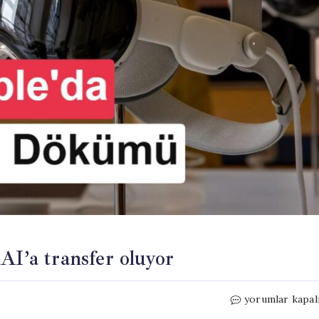
AI’a transfer oluyor
Apple’ın
yorumlar kapal
Vision