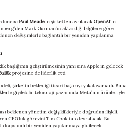
Pro
lideri
OpenAI’a
ardımcısı
Paul Meade
‘in şirketten ayrılarak
OpenAI
‘ın
transfer
oluyor
omberg’den Mark Gurman’ın aktardığı bilgilere göre
için
klenen değişimlerle bağlantılı bir yeniden yapılanma
i
k başlığının geliştirilmesinin yanı sıra Apple’ın gelecek
gözlük
projesine de liderlik etti.
deli, şirketin beklediği ticari başarıyı yakalayamadı. Buna
üklerle giyilebilir teknoloji pazarında Meta’nın ürünleriyle
 beklenen yönetim değişiklikleriyle doğrudan ilişkili.
ibaren CEO’luk görevini Tim Cook’tan devralacak. Bu
 kapsamlı bir yeniden yapılanmaya gidilecek.