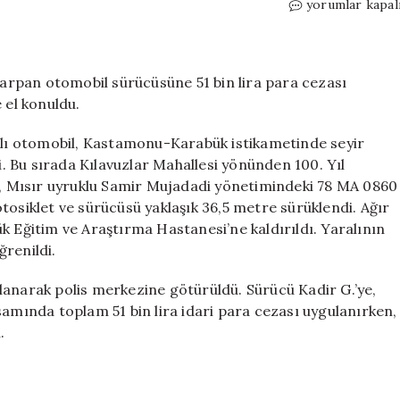
Kırmızı
yorumlar kapal
ışık
ihlali
yapıp
motosiklete
 çarpan otomobil sürücüsüne 51 bin lira para cezası
çarpan
 el konuldu.
sürücüye
51
kalı otomobil, Kastamonu-Karabük istikametinde seyir
bin
di. Bu sırada Kılavuzlar Mahallesi yönünden 100. Yıl
TL
en, Mısır uyruklu Samir Mujadadi yönetimindeki 78 MA 0860
ceza
tosiklet ve sürücüsü yaklaşık 36,5 metre sürüklendi. Ağır
kesildi
k Eğitim ve Araştırma Hastanesi’ne kaldırıldı. Yaralının
için
renildi.
lanarak polis merkezine götürüldü. Sürücü Kadir G.’ye,
samında toplam 51 bin lira idari para cezası uygulanırken,
.