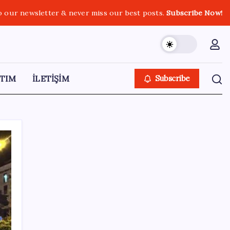
o our newsletter & never miss our best posts.
Subscribe Now!
TIM
İLETİŞİM
Subscribe
SON YAZILAR
TL mevduat faizi Mart’tan bu yana en düşük
seviyede