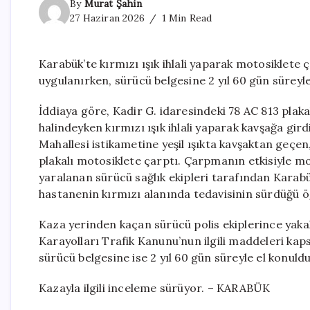
By
Murat Şahin
27 Haziran 2026
1 Min Read
Karabük’te kırmızı ışık ihlali yaparak motosiklete
uygulanırken, sürücü belgesine 2 yıl 60 gün süreyle
İddiaya göre, Kadir G. idaresindeki 78 AC 813 pla
halindeyken kırmızı ışık ihlali yaparak kavşağa gir
Mahallesi istikametine yeşil ışıkta kavşaktan geç
plakalı motosiklete çarptı. Çarpmanın etkisiyle mo
yaralanan sürücü sağlık ekipleri tarafından Karabü
hastanenin kırmızı alanında tedavisinin sürdüğü öğ
Kaza yerinden kaçan sürücü polis ekiplerince yaka
Karayolları Trafik Kanunu’nun ilgili maddeleri kap
sürücü belgesine ise 2 yıl 60 gün süreyle el konuldu
Kazayla ilgili inceleme sürüyor. – KARABÜK