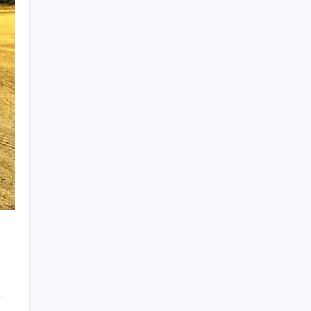
Son dakika… Kuşadası Belediyesi’ne üçüncü
dalga operasyon: Bülent Tezcan’ın kızı ve
damadı dahil çok sayıda gözaltı!
TCMB yılın 3. Enflasyon Raporu’nu 13
Ağustos’ta açıklayacak
Benzin fiyatlarına yeni zam yolda: Dünkü
indirim tabelalara yansımamıştı…
Süleyman Soylu’nun ‘Murat Karayılan’
açıklaması yeniden gündem oldu: ‘Yakalayıp
bin parçaya bölmezsek bu millet yüzümüze
tükürsün’
Güney Kore’de yapay zekayla üretilen
şarkılara yönelik ‘telif hakkı’ kararı
Tutuklanan Erdal Beşikçioğlu açığa almıştı:
‘Etkin pişmanlık’ ifadesi verip şikayetçi
olduğu ortaya çıktı!
Tecno 0mm Çerçevesiz Konsept