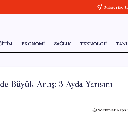
Subscribe t
ĞİTİM
EKONOMİ
SAĞLIK
TEKNOLOJİ
TANI
de Büyük Artış: 3 Ayda Yarısını
Beyşehir
yorumlar kapal
Gölü’nde
Su
Seviyesinde