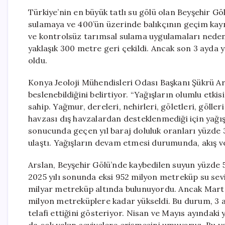
Türkiye’nin en büyük tatlı su gölü olan Beyşehir G
sulamaya ve 400’ün üzerinde balıkçının geçim kaynağ
ve kontrolsüz tarımsal sulama uygulamaları nedeni
yaklaşık 300 metre geri çekildi. Ancak son 3 ayda y
oldu.
Konya Jeoloji Mühendisleri Odası Başkanı Şükrü Ars
beslenebildiğini belirtiyor. “Yağışların olumlu etki
sahip. Yağmur, dereleri, nehirleri, göletleri, göller
havzası dış havzalardan desteklenmediği için yağışl
sonucunda geçen yıl baraj doluluk oranları yüzde 3
ulaştı. Yağışların devam etmesi durumunda, akış v
Arslan, Beyşehir Gölü’nde kaybedilen suyun yüzde 5
2025 yılı sonunda eksi 952 milyon metreküp su seviy
milyar metreküp altında bulunuyordu. Ancak Mart a
milyon metreküplere kadar yükseldi. Bu durum, 3 ay
telafi ettiğini gösteriyor. Nisan ve Mayıs ayındaki 