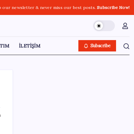
o our newsletter & never miss our best posts.
Subscribe Now!
TIM
İLETİŞİM
Subscribe
SON YAZILAR
ı
Güney Kore’de yapay zekayla üretilen
şarkılara yönelik ‘telif hakkı’ kararı