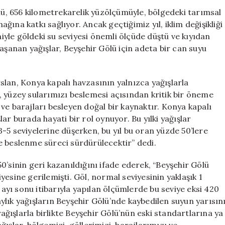
Büyük
ölü, 656 kilometrekarelik yüzölçümüyle, bölgedeki tarımsal
Artış:
ına katkı sağlıyor. Ancak geçtiğimiz yıl, iklim değişikliği
3
yle göldeki su seviyesi önemli ölçüde düştü ve kıyıdan
Ayda
aşanan yağışlar, Beyşehir Gölü için adeta bir can suyu
Yarısını
Geri
Kazandı
lan, Konya kapalı havzasının yalnızca yağışlarla
için
si, yüzey sularımızı beslemesi açısından kritik bir öneme
i ve barajları besleyen doğal bir kaynaktır. Konya kapalı
ar burada hayati bir rol oynuyor. Bu yılki yağışlar
-5 seviyelerine düşerken, bu yıl bu oran yüzde 50’lere
e beslenme süreci sürdürülecektir” dedi.
0’sinin geri kazanıldığını ifade ederek, “Beyşehir Gölü
esine gerilemişti. Göl, normal seviyesinin yaklaşık 1
yı sonu itibarıyla yapılan ölçümlerde bu seviye eksi 420
lık yağışların Beyşehir Gölü’nde kaybedilen suyun yarısın
yağışlarla birlikte Beyşehir Gölü’nün eski standartlarına ya