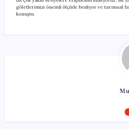
da çok yakın seviyelere erişmesini umuyoruz. Bu yağ
göletlerimizi önemli ölçüde besliyor ve tarımsal faa
konuştu.
Mu