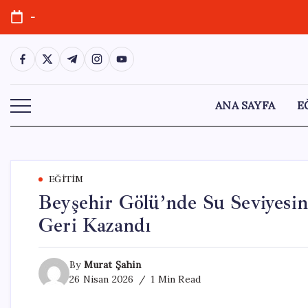
Skip
-
to
content
https://www.facebook.com/
https://twitter.com/
https://t.me/
https://www.instagram.com/
https://youtube.com/
ANA SAYFA
E
EĞITIM
Beyşehir Gölü’nde Su Seviyesin
Geri Kazandı
By
Murat Şahin
26 Nisan 2026
1 Min Read