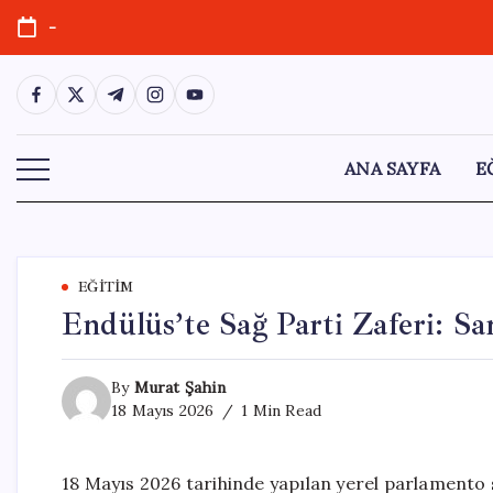
Skip
-
to
content
https://www.facebook.com/
https://twitter.com/
https://t.me/
https://www.instagram.com/
https://youtube.com/
ANA SAYFA
E
EĞITIM
Endülüs’te Sağ Parti Zaferi: San
By
Murat Şahin
18 Mayıs 2026
1 Min Read
18 Mayıs 2026 tarihinde yapılan yerel parlamento