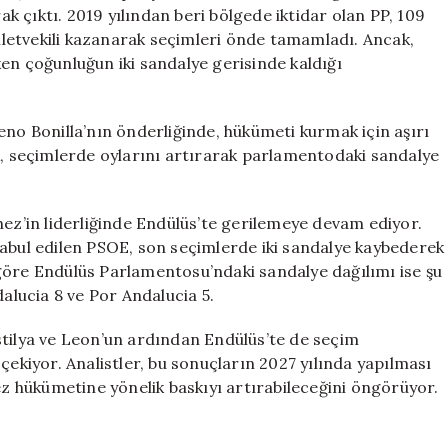
İktidarı
rak çıktı. 2019 yılından beri bölgede iktidar olan PP, 109
Sarsılıyor
letvekili kazanarak seçimleri önde tamamladı. Ancak,
için
en çoğunluğun iki sandalye gerisinde kaldığı
eno Bonilla’nın önderliğinde, hükümeti kurmak için aşırı
ox, seçimlerde oylarını artırarak parlamentodaki sandalye
hez’in liderliğinde Endülüs’te gerilemeye devam ediyor.
kabul edilen PSOE, son seçimlerde iki sandalye kaybederek
göre Endülüs Parlamentosu’ndaki sandalye dağılımı ise şu
dalucia 8 ve Por Andalucia 5.
ilya ve Leon’un ardından Endülüs’te de seçim
çekiyor. Analistler, bu sonuçların 2027 yılında yapılması
 hükümetine yönelik baskıyı artırabileceğini öngörüyor.