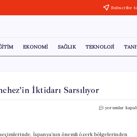
Subscribe t
ĞİTİM
EKONOMİ
SAĞLIK
TEKNOLOJİ
TANI
chez’in İktidarı Sarsılıyor
Endülüs’te
yorumlar kapal
Sağ
Parti
Zaferi:
Sanchez’in
 seçimlerinde, İspanya’nın önemli özerk bölgelerinden