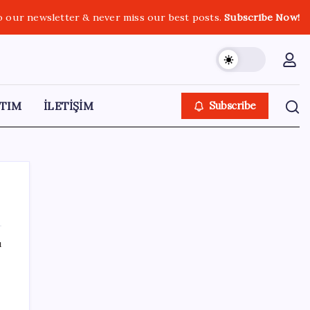
o our newsletter & never miss our best posts.
Subscribe Now!
TIM
İLETİŞİM
Subscribe
ı
SON YAZILAR
TL mevduat faizi Mart’tan bu yana en düşük
seviyede