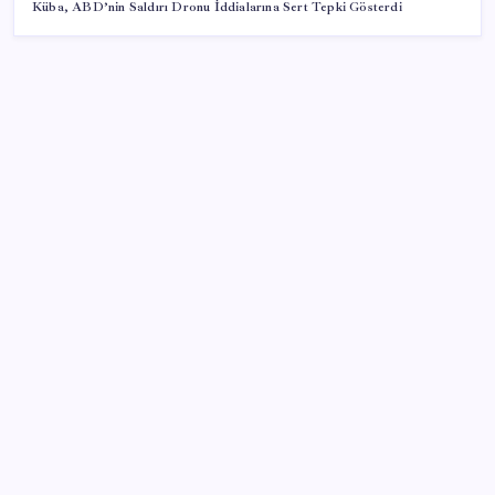
Küba, ABD’nin Saldırı Dronu İddialarına Sert Tepki Gösterdi
SON YAZILAR
Copilot için radikal karar: Microsoft logoyu
değiştiriyor!
Android 17 bazı Galaxy modelleri için veda
güncellemesi olacak
TL mevduat faizi Mart’tan bu yana en düşük seviyede
Son dakika… Kuşadası Belediyesi’ne üçüncü dalga
operasyon: Bülent Tezcan’ın kızı ve damadı dahil