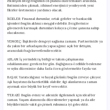
etkileşim isteği bugünün ön planda olan temaları arasında.
Rutininizden çıkmak, zihinsel enerjinizi yenileyerek yeni
fikirler üretmenize yardımcı olacak.
İKİZLER: Finansal durumlar, ortak gelirler ve bankacılık
işlemleri bugün aklınızı meşgul edebilir. Sezgilerinize
güvenerek karmaşık durumları kolayca çözme şansına sahip
olacaksınız.
YENGEÇ: İlişkilerde dengeyi sağlama zamanı. Partnerinizle ya
da yakın bir arkadaşınızla yapacağınız açık bir iletişim,
aranızdaki bağı kuvvetlendirecektir.
ASLAN: İş yerindeki iş birliği ve takım çalışmasına
odaklanmanız gereken bir gün. Sağlığınıza özellikle beslenme
ve uyku düzeninize daha fazla özen göstermekte fayda var.
BAŞAK: Yaratıcılığınız ve hayal gücünüz bugün zirveye çıkıyor.
Aşk hayatınızda hareketlilik olabilir; ilgi alanlarınıza zaman
ayırmak size büyük bir keyif verecektir.
TERAZİ: Bugün eviniz ve ailenizle ilgilenmek için ideal bir
zaman. Yaşam alanınızda düzenlemeler yapmak ya da aile
büyüklerinizle vakit geçirmek ruhunuza iyi gelecektir.