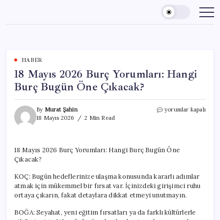
Skip
to
content
HABER
18 Mayıs 2026 Burç Yorumları: Hangi
Burç Bugün Öne Çıkacak?
18
By
Murat Şahin
yorumlar kapalı
Mayıs
18 Mayıs 2026
2 Min Read
2026
Burç
Yorumları:
18 Mayıs 2026 Burç Yorumları: Hangi Burç Bugün Öne
Hangi
Çıkacak?
Burç
Bugün
KOÇ: Bugün hedeflerinize ulaşma konusunda kararlı adımlar
Öne
Çıkacak?
atmak için mükemmel bir fırsat var. İçinizdeki girişimci ruhu
için
ortaya çıkarın, fakat detaylara dikkat etmeyi unutmayın.
BOĞA: Seyahat, yeni eğitim fırsatları ya da farklı kültürlerle