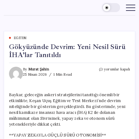
Skip
to
content
EĞITIM
Gökyüzünde Devrim: Yeni Nesil Sürü
İHA’lar Tanıtıldı
Gökyüzünde
By
Murat Şahin
yorumlar kapalı
Devrim:
25 Nisan 2026
1 Min Read
Yeni
Nesil
Sürü
Baykar, geleceğin askeri stratejilerini tanıttığı önemli bir
İHA’lar
etkinlikte, Keşan Uçuş Eğitim ve Test Merkezi’nde devrim
Tanıtıldı
için
niteliğinde bir gösterim gerçekleştirdi. Bu gösterimde, yeni
nesil kamikaze insansız hava aracı (İHA) K2 ile dolanan
mühimmat olan Sivrisinek, yapay zeka ve otonom sürü
yetenekleriyle dikkat çekti.
**YAPAY ZEKAYLA GÜÇLÜ SÜRÜ OTONOMİSİ**