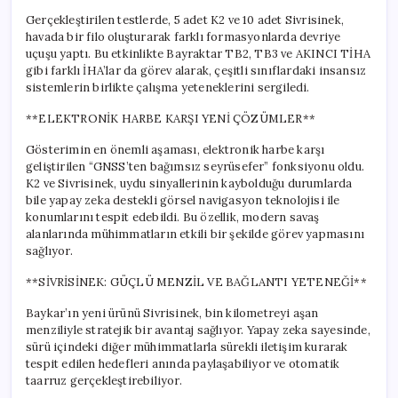
Gerçekleştirilen testlerde, 5 adet K2 ve 10 adet Sivrisinek,
havada bir filo oluşturarak farklı formasyonlarda devriye
uçuşu yaptı. Bu etkinlikte Bayraktar TB2, TB3 ve AKINCI TİHA
gibi farklı İHA’lar da görev alarak, çeşitli sınıflardaki insansız
sistemlerin birlikte çalışma yeteneklerini sergiledi.
**ELEKTRONİK HARBE KARŞI YENİ ÇÖZÜMLER**
Gösterimin en önemli aşaması, elektronik harbe karşı
geliştirilen “GNSS’ten bağımsız seyrüsefer” fonksiyonu oldu.
K2 ve Sivrisinek, uydu sinyallerinin kaybolduğu durumlarda
bile yapay zeka destekli görsel navigasyon teknolojisi ile
konumlarını tespit edebildi. Bu özellik, modern savaş
alanlarında mühimmatların etkili bir şekilde görev yapmasını
sağlıyor.
**SİVRİSİNEK: GÜÇLÜ MENZİL VE BAĞLANTI YETENEĞİ**
Baykar’ın yeni ürünü Sivrisinek, bin kilometreyi aşan
menziliyle stratejik bir avantaj sağlıyor. Yapay zeka sayesinde,
sürü içindeki diğer mühimmatlarla sürekli iletişim kurarak
tespit edilen hedefleri anında paylaşabiliyor ve otomatik
taarruz gerçekleştirebiliyor.