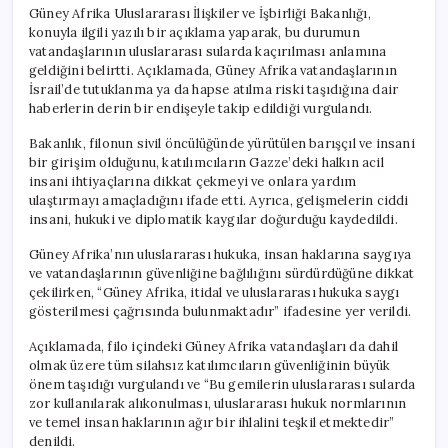
Güney Afrika Uluslararası İlişkiler ve İşbirliği Bakanlığı,
konuyla ilgili yazılı bir açıklama yaparak, bu durumun
vatandaşlarının uluslararası sularda kaçırılması anlamına
geldiğini belirtti. Açıklamada, Güney Afrika vatandaşlarının
İsrail’de tutuklanma ya da hapse atılma riski taşıdığına dair
haberlerin derin bir endişeyle takip edildiği vurgulandı.
Bakanlık, filonun sivil öncülüğünde yürütülen barışçıl ve insani
bir girişim olduğunu, katılımcıların Gazze’deki halkın acil
insani ihtiyaçlarına dikkat çekmeyi ve onlara yardım
ulaştırmayı amaçladığını ifade etti. Ayrıca, gelişmelerin ciddi
insani, hukuki ve diplomatik kaygılar doğurduğu kaydedildi.
Güney Afrika’nın uluslararası hukuka, insan haklarına saygıya
ve vatandaşlarının güvenliğine bağlılığını sürdürdüğüne dikkat
çekilirken, “Güney Afrika, itidal ve uluslararası hukuka saygı
gösterilmesi çağrısında bulunmaktadır” ifadesine yer verildi.
Açıklamada, filo içindeki Güney Afrika vatandaşları da dahil
olmak üzere tüm silahsız katılımcıların güvenliğinin büyük
önem taşıdığı vurgulandı ve “Bu gemilerin uluslararası sularda
zor kullanılarak alıkonulması, uluslararası hukuk normlarının
ve temel insan haklarının ağır bir ihlalini teşkil etmektedir”
denildi.