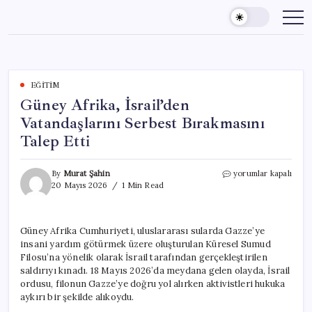
Skip
to
content
EĞITIM
Güney Afrika, İsrail’den
Vatandaşlarını Serbest Bırakmasını
Talep Etti
Güney
By
Murat Şahin
yorumlar kapalı
Afrika,
20 Mayıs 2026
1 Min Read
İsrail’den
Vatandaşlarını
Serbest
Güney Afrika Cumhuriyeti, uluslararası sularda Gazze’ye
Bırakmasını
insani yardım götürmek üzere oluşturulan Küresel Sumud
Talep
Etti
Filosu’na yönelik olarak İsrail tarafından gerçekleştirilen
için
saldırıyı kınadı. 18 Mayıs 2026’da meydana gelen olayda, İsrail
ordusu, filonun Gazze’ye doğru yol alırken aktivistleri hukuka
aykırı bir şekilde alıkoydu.