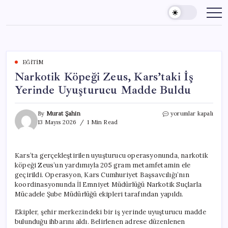
Skip
to
content
EĞITIM
Narkotik Köpeği Zeus, Kars’taki İş
Yerinde Uyuşturucu Madde Buldu
Narkotik
By
Murat Şahin
yorumlar kapalı
Köpeği
13 Mayıs 2026
1 Min Read
Zeus,
Kars’taki
İş
Kars’ta gerçekleştirilen uyuşturucu operasyonunda, narkotik
Yerinde
köpeği Zeus’un yardımıyla 205 gram metamfetamin ele
Uyuşturucu
Madde
geçirildi. Operasyon, Kars Cumhuriyet Başsavcılığı’nın
Buldu
koordinasyonunda İl Emniyet Müdürlüğü Narkotik Suçlarla
için
Mücadele Şube Müdürlüğü ekipleri tarafından yapıldı.
Ekipler, şehir merkezindeki bir iş yerinde uyuşturucu madde
bulunduğu ihbarını aldı. Belirlenen adrese düzenlenen