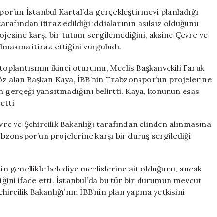
Projesine
or’un İstanbul Kartal’da gerçekleştirmeyi planladığı
İtiraz
tarafından itiraz edildiği iddialarının asılsız olduğunu
Etmiyor,
ojesine karşı bir tutum sergilemediğini, aksine Çevre ve
Yetki
lmasına itiraz ettiğini vurguladı.
Alma
Sürecine
toplantısının ikinci oturumu, Meclis Başkanvekili Faruk
Karşı
öz alan Başkan Kaya, İBB’nin Trabzonspor’un projelerine
Çıkıyor
n gerçeği yansıtmadığını belirtti. Kaya, konunun esas
için
etti.
evre ve Şehircilik Bakanlığı tarafından elinden alınmasına
rabzonspor’un projelerine karşı bir duruş sergilediği
nin genellikle belediye meclislerine ait olduğunu, ancak
diğini ifade etti. İstanbul’da bu tür bir durumun mevcut
ircilik Bakanlığı’nın İBB’nin plan yapma yetkisini