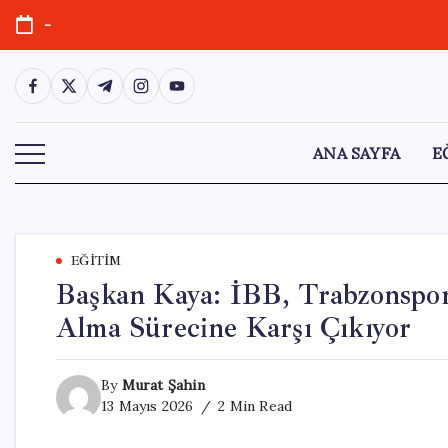
Skip
-
to
content
https://www.facebook.com/
https://twitter.com/
https://t.me/
https://www.instagram.com/
https://youtube.com/
ANA SAYFA
E
EĞITIM
Başkan Kaya: İBB, Trabzonspor 
Alma Sürecine Karşı Çıkıyor
By
Murat Şahin
13 Mayıs 2026
2 Min Read