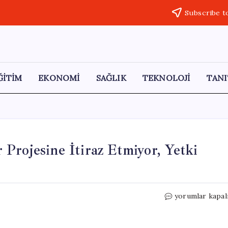
Subscribe t
ĞİTİM
EKONOMİ
SAĞLIK
TEKNOLOJİ
TANI
Projesine İtiraz Etmiyor, Yetki
Başkan
yorumlar kapal
Kaya:
İBB,
Trabzonspor