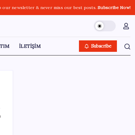
o our newsletter & never miss our best posts.
Subscribe Now!
TIM
İLETİŞİM
Subscribe
SON YAZILAR
ı
TL mevduat faizi Mart’tan bu yana en düşük
seviyede