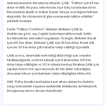
mekanizmasının detaylarını aktardı. Çelik, “Tahliye için 85 bin
dolar verildi. Bu para, sekreterim Ayşe Kılıç tarafından döviz
bürosundan alındı ve avukat Kasım Yaraşır aracılığıyla hakime
ulaştırıldı. Bu ödemenin 18 gün sonrasında tahliye edildim.”
şeklinde konuştu.
Farklı “Tahliye Tarifeleri” İddiaları Mehmet Çelik’in
ifadelerine göre, suç örgütü üyelerinin tahliyesinde farklı
ücretlendirme sistemleri uygulandı. Örneğin, Mehmet Bucak
için 100 bin dolar, Mehmet Çelik için 85 bin dolar, Resul Atik
için ise 50 bin dolar gibi tutarlar talep edildiği öğrenildi.
Çelik ayrıca, denetimli serbestliği ihlal ettiği için yeniden
tutuklandığında, serbest kalmak için babasından 200 bin
dolar talep edildiğini ve 2024 yılında kardeşi İbrahim Çelik için
yapılan benzer bir operasyonda 46 bin dolar ödendiğini,
dosyanın tekrar aynı hakimin önüne düştüğünü iddia etti.
HSK Teftiş Kurulu tarafından kayıt altına alınan bu ifadeler,
yargı sisteminde yaşanan usulsüzlük iddialarını derinleştirdi.
Soruşturma süreci devam etmektedir.