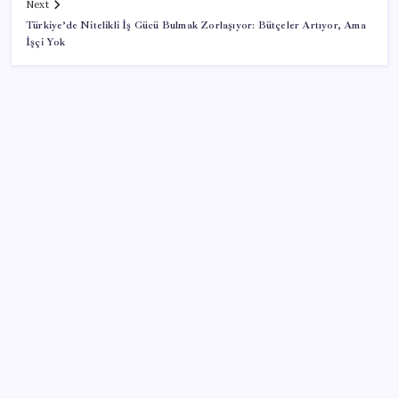
Next
Türkiye’de Nitelikli İş Gücü Bulmak Zorlaşıyor: Bütçeler Artıyor, Ama
İşçi Yok
SON YAZILAR
Güney Kore’de yapay zekayla üretilen şarkılara
yönelik ‘telif hakkı’ kararı
Tutuklanan Erdal Beşikçioğlu açığa almıştı: ‘Etkin
pişmanlık’ ifadesi verip şikayetçi olduğu ortaya çıktı!
Tecno 0mm Çerçevesiz Konsept Telefonunu
Tanıtmaya Hazırlanıyor