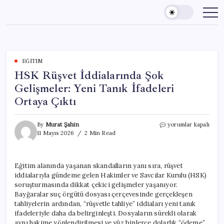
Skip
to
content
EĞITIM
HSK Rüşvet İddialarında Şok
Gelişmeler: Yeni Tanık İfadeleri
Ortaya Çıktı
HSK
By
Murat Şahin
yorumlar kapalı
Rüşvet
11 Mayıs 2026
2 Min Read
İddialarında
Şok
Gelişmeler:
Eğitim alanında yaşanan skandalların yanı sıra, rüşvet
Yeni
iddialarıyla gündeme gelen Hakimler ve Savcılar Kurulu (HSK)
Tanık
İfadeleri
soruşturmasında dikkat çekici gelişmeler yaşanıyor.
Ortaya
Bayğaralar suç örgütü dosyası çerçevesinde gerçekleşen
Çıktı
tahliyelerin ardından, “rüşvetle tahliye” iddiaları yeni tanık
için
ifadeleriyle daha da belirginleşti. Dosyaların sürekli olarak
aynı hakime yönlendirilmesi ve yüz binlerce dolarlık “ödeme”