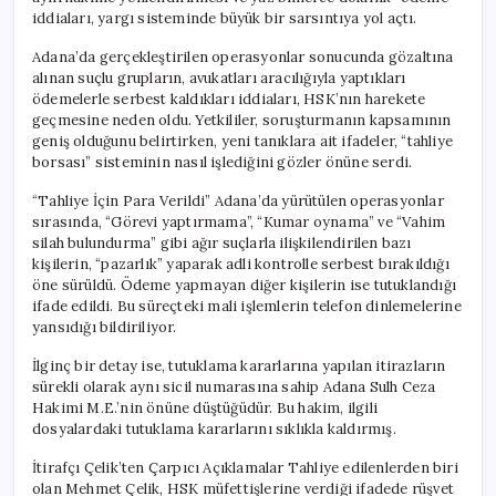
iddiaları, yargı sisteminde büyük bir sarsıntıya yol açtı.
Adana’da gerçekleştirilen operasyonlar sonucunda gözaltına
alınan suçlu grupların, avukatları aracılığıyla yaptıkları
ödemelerle serbest kaldıkları iddiaları, HSK’nın harekete
geçmesine neden oldu. Yetkililer, soruşturmanın kapsamının
geniş olduğunu belirtirken, yeni tanıklara ait ifadeler, “tahliye
borsası” sisteminin nasıl işlediğini gözler önüne serdi.
“Tahliye İçin Para Verildi” Adana’da yürütülen operasyonlar
sırasında, “Görevi yaptırmama”, “Kumar oynama” ve “Vahim
silah bulundurma” gibi ağır suçlarla ilişkilendirilen bazı
kişilerin, “pazarlık” yaparak adli kontrolle serbest bırakıldığı
öne sürüldü. Ödeme yapmayan diğer kişilerin ise tutuklandığı
ifade edildi. Bu süreçteki mali işlemlerin telefon dinlemelerine
yansıdığı bildiriliyor.
İlginç bir detay ise, tutuklama kararlarına yapılan itirazların
sürekli olarak aynı sicil numarasına sahip Adana Sulh Ceza
Hakimi M.E.’nin önüne düştüğüdür. Bu hakim, ilgili
dosyalardaki tutuklama kararlarını sıklıkla kaldırmış.
İtirafçı Çelik’ten Çarpıcı Açıklamalar Tahliye edilenlerden biri
olan Mehmet Çelik, HSK müfettişlerine verdiği ifadede rüşvet