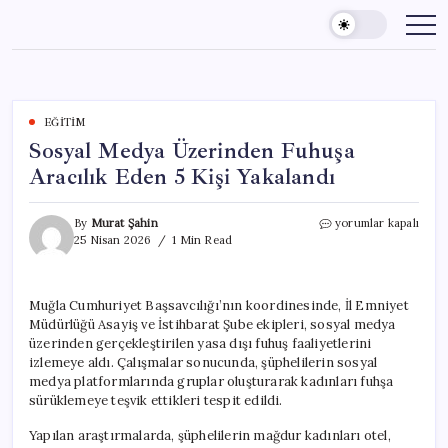
Skip
to
content
EĞITIM
Sosyal Medya Üzerinden Fuhuşa
Aracılık Eden 5 Kişi Yakalandı
Sosyal
By
Murat Şahin
yorumlar kapalı
Medya
25 Nisan 2026
1 Min Read
Üzerinden
Fuhuşa
Aracılık
Muğla Cumhuriyet Başsavcılığı’nın koordinesinde, İl Emniyet
Eden
Müdürlüğü Asayiş ve İstihbarat Şube ekipleri, sosyal medya
5
Kişi
üzerinden gerçekleştirilen yasa dışı fuhuş faaliyetlerini
Yakalandı
izlemeye aldı. Çalışmalar sonucunda, şüphelilerin sosyal
için
medya platformlarında gruplar oluşturarak kadınları fuhşa
sürüklemeye teşvik ettikleri tespit edildi.
Yapılan araştırmalarda, şüphelilerin mağdur kadınları otel,