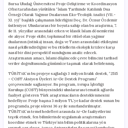
Bursa Uludağ Üniversitesi Proje Geliştirme ve Koordinasyon
Ofisi tarafından yürütülen “İslam Tarihinde Katılımlı Dua
Örneği Olarak Yağmur Dualarının Eko-Teolojik Analizi (VII.-
XI. yy)” başlıklı çalışmanın liderliğini Doç. Dr. Öznur Özdemir
üstleniyor. Uluslararası bir boyuta sahip olan bu araştırma, 7.
ile 11. yüzyıllar arasındaki erken ve klasik İslam dönemlerini
ele alıyor. Proje ekibi, toplumsal bir ritüel olan yağmur
dualarının (istiska) insan, doğa ve Tanrı arasındaki etkileşimi
nasıl şekillendirdiğini ve bu ritüellerin ekolojik krizlere karşı
nasıl bir dini perspektif sunduğunu analiz edecek.
Araştırmanın amacı, İslami düşüncede çevre bilincini tarihsel
veriler doğrultusunda günümüze taşımak olarak belirlenmiş.
TÜBİTAK’ın bu projeye sağladığı 3 milyon liralık destek, “2515
– COST Aksiyon Üyeleri Ar-Ge Destek Programı”
çerçevesinde sağlanıyor. Bu program, Avrupa İşbirliği
Kuruluşu (COST) bünyesindeki uluslararası tematik ağlarda
faaliyet gösteren Türk araştırmacıların desteklenmesini
hedefliyor. Proje başına 3 milyon TL’ye kadar destek sunan bu
programda, proje süresi 36 ay ile sınırlandırılmıştır.
TÜBİTAK’ın temel hedefleri arasında Ar-Ge faaliyetlerini
teşvik etmek, fen bilimlerinde uygulamalı araştırmaları
koordine etmek ve Türkiye’nin bilim politikalarına yön
vermek yer alıyor. Ayrıca, üniversiteler ile sanayi kuruluşları