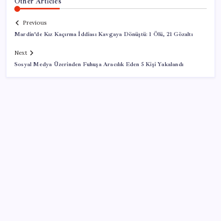
Other Articles
Previous
Mardin’de Kız Kaçırma İddiası Kavgaya Dönüştü: 1 Ölü, 21 Gözaltı
Next
Sosyal Medya Üzerinden Fuhuşa Aracılık Eden 5 Kişi Yakalandı
SON YAZILAR
TL mevduat faizi Mart’tan bu yana en düşük seviyede
Son dakika… Kuşadası Belediyesi’ne üçüncü dalga