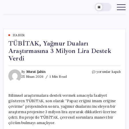
Skip
to
content
HABER
TÜBİTAK, Yağmur Duaları
Araştırmasına 3 Milyon Lira Destek
Verdi
TÜBİTAK,
By
Murat Şahin
yorumlar kapalı
Yağmur
25 Nisan 2026
1 Min Read
Duaları
Araştırmasına
3
Bilimsel araştırmalara destek vermek amacıyla faaliyet
Milyon
gösteren TÜBİTAK, son olarak “Papaz eriğini imam eriğine
Lira
Destek
çevirme” projesinden sonra, yağmur dualarını inceleyen bir
Verdi
araştırma projesine 3 milyon lira ayırarak dikkatleri üzerine
için
çekti. Bu proje ile TÜBİTAK, çevresel sorunlara manevi bir
çözüm bulmayı amaçlıyor.