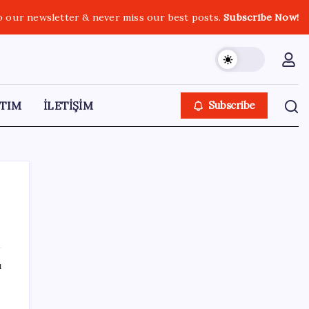
o our newsletter & never miss our best posts.
Subscribe Now!
TIM
İLETİŞİM
Subscribe
SON YAZILAR
ı
Güney Kore’de yapay zekayla üretilen
şarkılara yönelik ‘telif hakkı’ kararı