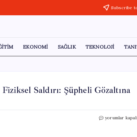
Subscribe t
ĞİTİM
EKONOMİ
SAĞLIK
TEKNOLOJİ
TANI
iziksel Saldırı: Şüpheli Gözaltına
Tekirdağ
yorumlar kapal
Hastanesinde
Doktora
Fiziksel