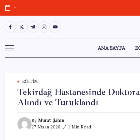
Skip
-
to
content
https://www.facebook.com/
https://twitter.com/
https://t.me/
https://www.instagram.com/
https://youtube.com/
ANA SAYFA
E
EĞITIM
Tekirdağ Hastanesinde Doktora F
Alındı ve Tutuklandı
By
Murat Şahin
27 Nisan 2026
1 Min Read