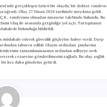
Saldırı:
esi’nde gerçekleşen üzücü bir olayda, bir doktor randevu
Şüpheli
ya uğradı. Olay, 27 Nisan 2026 tarihinde meydana geldi.
Gözaltına
en Ç.K., randevusu olmadan muayene talebinde bulundu. Bu
Alındı
lami Ulaş ile arasında gerginliğe yol açtı. Tartışmanın
ve
üdahalede bulunduğu bildirildi.
Tutuklandı
için
 müdahale ederek güvenlik güçlerine haber verdi. Darp
n ardından taburcu edildi. Olayın ardından, jandarma
 işlemlerinin tamamlanmasının ardından adliyeye sevk
ererek cezaevine gönderilmesini sağladı. Bu olay, sağlık
i bir kez daha gündeme getirdi.