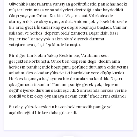
Güvenlik kameralarına yansıyan görüntülerde, panik halindeki
müşterilerin masa ve sandalyeleri devirdiği anlar kaydedildi.
Olayı yaşayan Orhan Keskin, “Akşam saat 8’de kahvede
oturuyorduk ve okey oynuyorduk. Aniden çok yüksek bir sesle
bir araç geçti. İnsanlar kapıya doğru koşmaya başladı. Camlar
sallandı ve herkes ‘deprem oldu’ zannetti. Dışarıdaki bazı
kişiler ise ‘Bir şey yok, sakin olun’ diyerek durumu
yatıştırmaya çalıştı” şeklinde konuştu.
Bir diğer tanık olan Yakup Keskin ise, “Arabanın sesi
gerçekten korkunçtu. Önce ben ‘deprem değil’ dedim ama
herkesin panik içinde koştuğunu görünce durumun ciddiyetini
anladım. Ses o kadar yüksekti ki bardaklar yere düşüp kırıldı.
Herkes koşmaya başlayınca biz de aralarına katıldık. Dışarı
çıktığımızda insanlar ‘Tamam, paniğe gerek yok, deprem
değil’ diyerek durumu sakinleştirdi. Sonrasında herkes yerine
döndü ve biz okey oynamaya devam ettik” ifadelerini kullandı.
Bu olay, yüksek seslerin bazen beklenmedik paniğe yol
açabileceğini bir kez daha gösterdi.