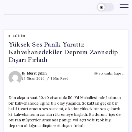
Skip
to
content
EĞITIM
Yüksek Ses Panik Yarattı:
Kahvehanedekiler Deprem Zannedip
Dışarı Fırladı
Yüksek
By
Murat Şahin
yorumlar kapalı
Ses
27 Nisan 2026
1 Min Read
Panik
Yarattı:
Kahvehanedekiler
Dün akşam saat 20.40 civarında 50. Yıl Mahallesi’nde bulunan
Deprem
bir kahvehanede ilginç bir olay yaşandı. Sokaktan geçen bir
Zannedip
Dışarı
hafif ticari aracın ses sistemi, o kadar yüksek bir ses çıkardı
Fırladı
ki, kahvehanenin camları titremeye başladı. Bu durum, içerde
için
oturan müşteriler arasında paniğe yol açtı ve birçok kişi
deprem olduğunu düşünerek dışarı fırladı.