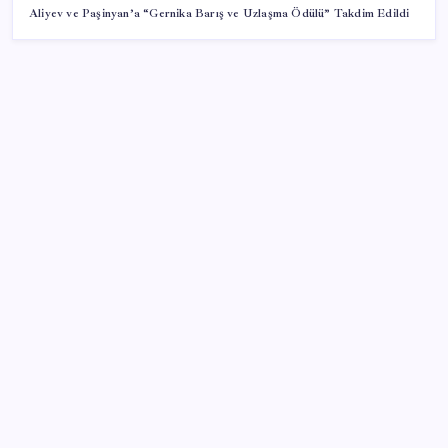
Aliyev ve Paşinyan’a “Gernika Barış ve Uzlaşma Ödülü” Takdim Edildi
SON YAZILAR
Copilot için radikal karar: Microsoft logoyu
değiştiriyor!
Android 17 bazı Galaxy modelleri için veda
güncellemesi olacak
TL mevduat faizi Mart’tan bu yana en düşük seviyede
Son dakika… Kuşadası Belediyesi’ne üçüncü dalga
operasyon: Bülent Tezcan’ın kızı ve damadı dahil