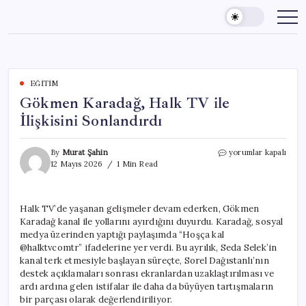
Skip
to
content
EĞITIM
Gökmen Karadağ, Halk TV ile
İlişkisini Sonlandırdı
Gökmen
By
Murat Şahin
yorumlar kapalı
Karadağ,
12 Mayıs 2026
1 Min Read
Halk
TV
ile
Halk TV’de yaşanan gelişmeler devam ederken, Gökmen
İlişkisini
Karadağ kanal ile yollarını ayırdığını duyurdu. Karadağ, sosyal
Sonlandırdı
için
medya üzerinden yaptığı paylaşımda “Hoşça kal
@halktvcomtr” ifadelerine yer verdi. Bu ayrılık, Seda Selek’in
kanal terk etmesiyle başlayan süreçte, Sorel Dağıstanlı’nın
destek açıklamaları sonrası ekranlardan uzaklaştırılması ve
ardı ardına gelen istifalar ile daha da büyüyen tartışmaların
bir parçası olarak değerlendiriliyor.