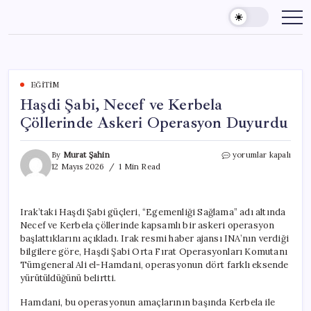
Skip
to
content
EĞITIM
Haşdi Şabi, Necef ve Kerbela
Çöllerinde Askeri Operasyon Duyurdu
Haşdi
By
Murat Şahin
yorumlar kapalı
Şabi,
12 Mayıs 2026
1 Min Read
Necef
ve
Kerbela
Irak’taki Haşdi Şabi güçleri, “Egemenliği Sağlama” adı altında
Çöllerinde
Necef ve Kerbela çöllerinde kapsamlı bir askeri operasyon
Askeri
Operasyon
başlattıklarını açıkladı. Irak resmi haber ajansı INA’nın verdiği
Duyurdu
bilgilere göre, Haşdi Şabi Orta Fırat Operasyonları Komutanı
için
Tümgeneral Ali el-Hamdani, operasyonun dört farklı eksende
yürütüldüğünü belirtti.
Hamdani, bu operasyonun amaçlarının başında Kerbela ile