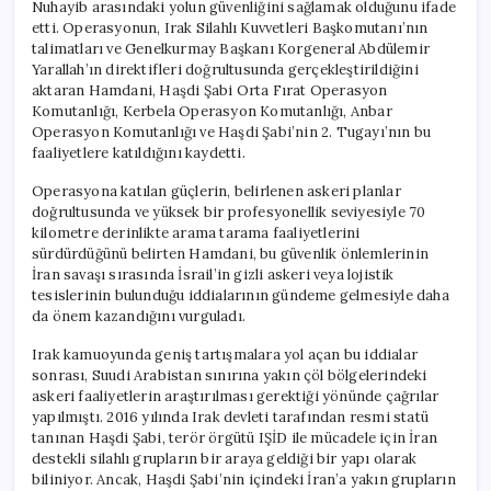
Nuhayib arasındaki yolun güvenliğini sağlamak olduğunu ifade
etti. Operasyonun, Irak Silahlı Kuvvetleri Başkomutanı’nın
talimatları ve Genelkurmay Başkanı Korgeneral Abdülemir
Yarallah’ın direktifleri doğrultusunda gerçekleştirildiğini
aktaran Hamdani, Haşdi Şabi Orta Fırat Operasyon
Komutanlığı, Kerbela Operasyon Komutanlığı, Anbar
Operasyon Komutanlığı ve Haşdi Şabi’nin 2. Tugayı’nın bu
faaliyetlere katıldığını kaydetti.
Operasyona katılan güçlerin, belirlenen askeri planlar
doğrultusunda ve yüksek bir profesyonellik seviyesiyle 70
kilometre derinlikte arama tarama faaliyetlerini
sürdürdüğünü belirten Hamdani, bu güvenlik önlemlerinin
İran savaşı sırasında İsrail’in gizli askeri veya lojistik
tesislerinin bulunduğu iddialarının gündeme gelmesiyle daha
da önem kazandığını vurguladı.
Irak kamuoyunda geniş tartışmalara yol açan bu iddialar
sonrası, Suudi Arabistan sınırına yakın çöl bölgelerindeki
askeri faaliyetlerin araştırılması gerektiği yönünde çağrılar
yapılmıştı. 2016 yılında Irak devleti tarafından resmi statü
tanınan Haşdi Şabi, terör örgütü IŞİD ile mücadele için İran
destekli silahlı grupların bir araya geldiği bir yapı olarak
biliniyor. Ancak, Haşdi Şabi’nin içindeki İran’a yakın grupların