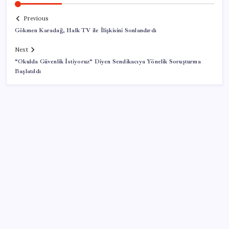
Previous
Gökmen Karadağ, Halk TV ile İlişkisini Sonlandırdı
Next
“Okulda Güvenlik İstiyoruz” Diyen Sendikacıya Yönelik Soruşturma
Başlatıldı
SON YAZILAR
TL mevduat faizi Mart’tan bu yana en düşük seviyede
Son dakika… Kuşadası Belediyesi’ne üçüncü dalga