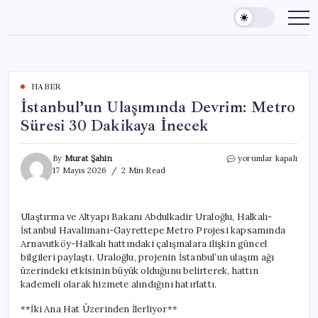
Skip
to
content
HABER
İstanbul’un Ulaşımında Devrim: Metro
Süresi 30 Dakikaya İnecek
İstanbul’un
By
Murat Şahin
yorumlar kapalı
Ulaşımında
17 Mayıs 2026
2 Min Read
Devrim:
Metro
Süresi
Ulaştırma ve Altyapı Bakanı Abdulkadir Uraloğlu, Halkalı-
30
İstanbul Havalimanı-Gayrettepe Metro Projesi kapsamında
Dakikaya
İnecek
Arnavutköy-Halkalı hattındaki çalışmalara ilişkin güncel
için
bilgileri paylaştı. Uraloğlu, projenin İstanbul’un ulaşım ağı
üzerindeki etkisinin büyük olduğunu belirterek, hattın
kademeli olarak hizmete alındığını hatırlattı.
**İki Ana Hat Üzerinden İlerliyor**