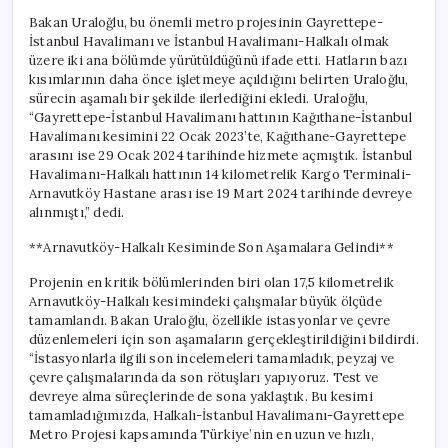
Bakan Uraloğlu, bu önemli metro projesinin Gayrettepe-
İstanbul Havalimanı ve İstanbul Havalimanı-Halkalı olmak
üzere iki ana bölümde yürütüldüğünü ifade etti. Hatların bazı
kısımlarının daha önce işletmeye açıldığını belirten Uraloğlu,
sürecin aşamalı bir şekilde ilerlediğini ekledi. Uraloğlu,
“Gayrettepe-İstanbul Havalimanı hattının Kağıthane-İstanbul
Havalimanı kesimini 22 Ocak 2023’te, Kağıthane-Gayrettepe
arasını ise 29 Ocak 2024 tarihinde hizmete açmıştık. İstanbul
Havalimanı-Halkalı hattının 14 kilometrelik Kargo Terminali-
Arnavutköy Hastane arası ise 19 Mart 2024 tarihinde devreye
alınmıştı,” dedi.
**Arnavutköy-Halkalı Kesiminde Son Aşamalara Gelindi**
Projenin en kritik bölümlerinden biri olan 17,5 kilometrelik
Arnavutköy-Halkalı kesimindeki çalışmalar büyük ölçüde
tamamlandı. Bakan Uraloğlu, özellikle istasyonlar ve çevre
düzenlemeleri için son aşamaların gerçekleştirildiğini bildirdi.
“İstasyonlarla ilgili son incelemeleri tamamladık, peyzaj ve
çevre çalışmalarında da son rötuşları yapıyoruz. Test ve
devreye alma süreçlerinde de sona yaklaştık. Bu kesimi
tamamladığımızda, Halkalı-İstanbul Havalimanı-Gayrettepe
Metro Projesi kapsamında Türkiye’nin en uzun ve hızlı,