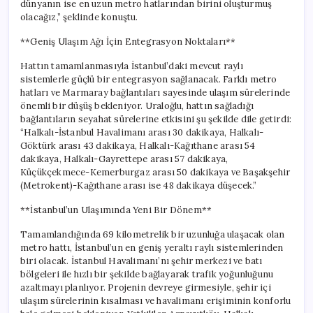
dünyanın ise en uzun metro hatlarından birini oluşturmuş
olacağız,” şeklinde konuştu.
**Geniş Ulaşım Ağı İçin Entegrasyon Noktaları**
Hattın tamamlanmasıyla İstanbul’daki mevcut raylı
sistemlerle güçlü bir entegrasyon sağlanacak. Farklı metro
hatları ve Marmaray bağlantıları sayesinde ulaşım sürelerinde
önemli bir düşüş bekleniyor. Uraloğlu, hattın sağladığı
bağlantıların seyahat sürelerine etkisini şu şekilde dile getirdi:
“Halkalı-İstanbul Havalimanı arası 30 dakikaya, Halkalı-
Göktürk arası 43 dakikaya, Halkalı-Kağıthane arası 54
dakikaya, Halkalı-Gayrettepe arası 57 dakikaya,
Küçükçekmece-Kemerburgaz arası 50 dakikaya ve Başakşehir
(Metrokent)-Kağıthane arası ise 48 dakikaya düşecek.”
**İstanbul’un Ulaşımında Yeni Bir Dönem**
Tamamlandığında 69 kilometrelik bir uzunluğa ulaşacak olan
metro hattı, İstanbul’un en geniş yeraltı raylı sistemlerinden
biri olacak. İstanbul Havalimanı’nı şehir merkezi ve batı
bölgeleri ile hızlı bir şekilde bağlayarak trafik yoğunluğunu
azaltmayı planlıyor. Projenin devreye girmesiyle, şehir içi
ulaşım sürelerinin kısalması ve havalimanı erişiminin konforlu