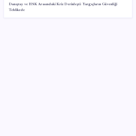
Danıştay ve HSK Arasındaki Kriz Derinleşti: Yargıçların Güvenliği
Tehlikede
SON YAZILAR
Tutuklanan Erdal Beşikçioğlu açığa almıştı: ‘Etkin
pişmanlık’ ifadesi verip şikayetçi olduğu ortaya çıktı!
Tecno 0mm Çerçevesiz Konsept Telefonunu
Tanıtmaya Hazırlanıyor
Edirne’de balya bağlamak 4 gün süreyle yasaklandı
ABD ekonomisinde soğuma sinyalleri: Tüketici frene