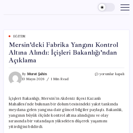
Skip
to
content
EĞITIM
Mersin’deki Fabrika Yangını Kontrol
Altına Alındı: İçişleri Bakanlığı’ndan
Açıklama
Mersin’deki
By
Murat Şahin
yorumlar kapalı
Fabrika
13 Mayıs 2026
1 Min Read
Yangını
Kontrol
Altına
İçişleri Bakanlığı, Mersin’in Akdeniz ilçesi Kazanlı
Alındı:
Mahallesi’nde bulunan bir dolum tesisindeki yakıt tankında
İçişleri
Bakanlığı’ndan
meydana gelen yangına dair güncel bilgiler paylaştı. Bakanlık,
Açıklama
yangının büyük ölçüde kontrol altına alındığını ve olay
için
sırasında bir vatandaşın yüksekten düşerek yaşamını
yitirdiğini bildirdi.